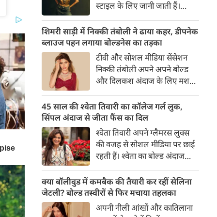
शेयर की है।
स्टाइल के लिए जानी जाती हैं।
उन्होंने अपनी दिलकश अदाओं से
एक बार फिर फैंस का दिल जीत
शिमरी साड़ी में निक्की तंबोली ने ढाया कहर, डीपनेक
लिया है। पलक ने एक बेहद यूनीक
ब्लाउज पहन लगाया बोल्डनेस का तड़का
और स्टाइलिश गोल्डन कॉर्सेट टॉप में
टीवी और सोशल मीडिया सेंसेशन
अपनी कुछ तस्वीरें शेयर की है।
निक्की तंबोली अपने अपने बोल्ड
और दिलकश अंदाज के लिए मशहूर
हैं। वह अपनी सिजलिंग अदाओं से
इंटरनेट पर तहलका मचाती रहती हैं।
45 साल की श्वेता तिवारी का कॉलेज गर्ल लुक,
इस बार निक्की ने मरून कलर की
सिंपल अंदाज से जीता फैंस का दिल
साड़ी में अपनी कुछ सुपर सिजलिंग
श्वेता तिवारी अपने ग्लैमरस लुक्स
तस्वीरें शेयर की है। खूबसूरत शिमरी
की वजह से सोशल मीडिया पर छाई
साड़ी में निक्की की अदाएं देखने
रहती हैं। श्वेता का बोल्ड अंदाज
लायक है।
देखकर अंदाजा लगाना मुश्किल है
कि वह दो बच्चों की मां हैं। 45 साल
क्या बॉलीवुड में कमबैक की तैयारी कर रहीं सेलिना
की श्वेता तिवारी की तस्वीरों पर फैंस
जेटली? बोल्ड तस्वीरों से फिर मचाया तहलका
जमकर प्यार लुटाते हैं। इस बार श्वेता
अपनी नीली आंखों और कातिलाना
तिवारी ने वेकेशन से अपनी कुछ