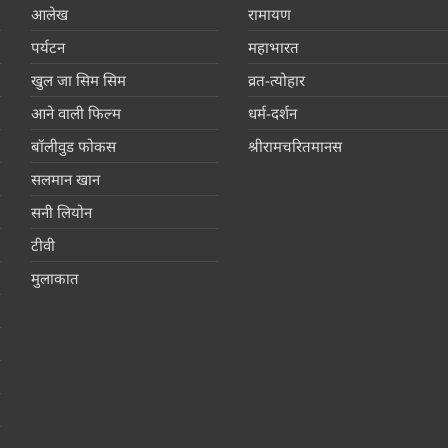
आलेख
रामायण
पर्यटन
महाभारत
खुल जा सिम सिम
व्रत-त्योहार
आने वाली फिल्म
धर्म-दर्शन
बॉलीवुड फोकस
श्रीरामचरितमानस
सलमान खान
सनी लियोन
टीवी
मुलाकात