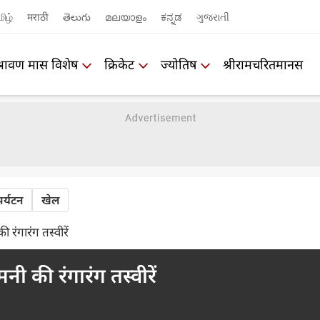
ிழ்
मराठी
తెలుగు
മലയാളം
ಕನ್ನಡ
ગુજરાતી
श्रावण मास विशेष
क्रिकेट
ज्योतिष
श्रीरामचरितमानस
पर्यटन
खेल
ंगारंग तस्वीरें
 की रंगारंग तस्वीरें