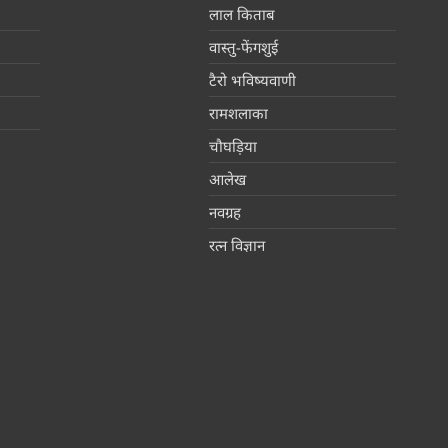
लाल किताब
वास्तु-फेंगशुई
टैरो भविष्यवाणी
रामशलाका
चौघड़िया
आलेख
नवग्रह
रत्न विज्ञान