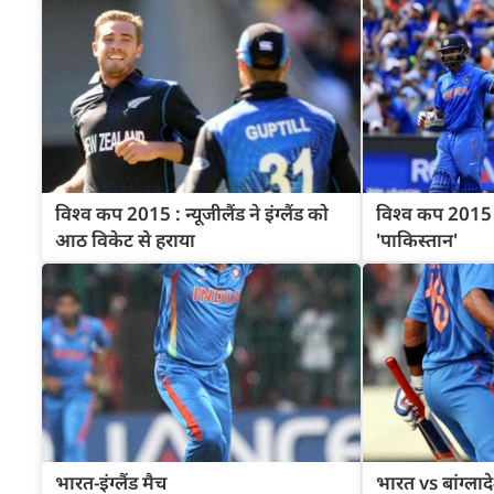
विश्व कप 2015 : न्यूजीलैंड ने इंग्लैंड को
विश्व कप 2015 
आठ विकेट से हराया
'पाकिस्तान'
भारत-इंग्लैंड मैच
भारत vs बांग्ला