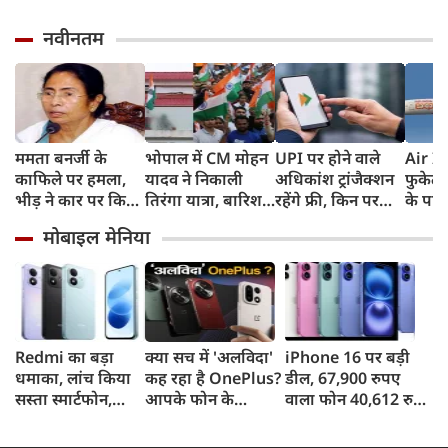
नवीनतम
ममता बनर्जी के
भोपाल में CM मोहन
UPI पर होने वाले
Air In
काफिले पर हमला,
यादव ने निकाली
अधिकांश ट्रांजैक्शन
फुकेट-
भीड़ ने कार पर किया
तिरंगा यात्रा, बारिश
रहेंगे फ्री, किन पर
के पाय
पथराव, भाजपा और
में भी सैकड़ों युवाओं
लगेगा टैक्स, सरकार
टेस्ट प
मोबाइल मेनिया
पुलिस पर लगा यह
ने दिखाया देशभक्ति
ने दिया बड़ा अपडेट
कहा- रि
आरोप
का जज्बा
मिली, 
स्थिति म
Redmi का बड़ा
क्या सच में 'अलविदा'
iPhone 16 पर बड़ी
धमाका, लांच किया
कह रहा है OnePlus?
डील, 67,900 रुपए
सस्ता स्मार्टफोन,
आपके फोन के
वाला फोन 40,612 रुपए
8,000mAh बैटरी
अपडेट्स और वारंटी पर
में खरीदने का मौका, ऐसे
और 50MP कैमरा
आया बड़ा अपडेट
मिलेगा डिस्काउंट