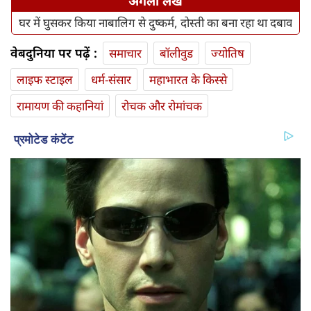
अगला लेख
घर में घुसकर किया नाबालिग से दुष्‍कर्म, दोस्‍ती का बना रहा था दबाव
वेबदुनिया पर पढ़ें :
समाचार
बॉलीवुड
ज्योतिष
लाइफ स्‍टाइल
धर्म-संसार
महाभारत के किस्से
रामायण की कहानियां
रोचक और रोमांचक