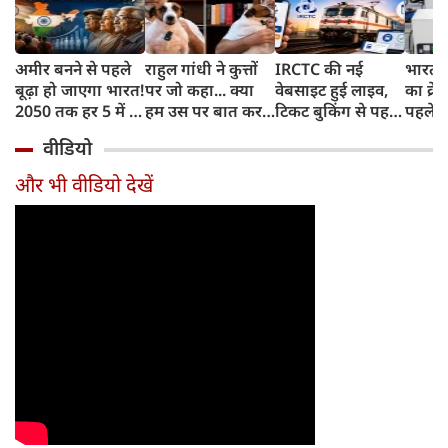
अमीर बनने से पहले
राहुल गांधी ने कुत्तों
IRCTC की नई
भारत म
बूढ़ा हो जाएगा भारत!
पर जो कहा... क्या
वेबसाइट हुई लाइव,
का क्रे
2050 तक हर 5 में 1
हम उस पर बात कर
टिकट बुकिंग से पहले
पहले जा
भारतीय होगा 60
सकते हैं?
करना होगा ये जरूरी
वाहनों 
वीडियो
साल से ज्यादा उम्र का
काम, जानें पूरा
और इन
तरीका
और भी वीडियो देखें