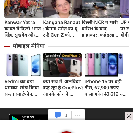
Kanwar Yatra :
Kangana Ranaut
दिल्ली-NCR में भारी
UP के क
कांवड़ में दिखी भगत
: कंगना रनौत का यू-
बारिश के बाद
पर लगे
सिंह, सुखदेव और
टर्न! Gen Z को
हाहाकार, कई इलाकों
होगी न
राजगुरु की
बताया भारत की
में जलभराव, घंटों
शपथ; 
मोबाइल मेनिया
अमरगाथा,
'सबसे बड़ी ताकत',
जाम में फंसे लोग,
मीटर दा
शिवभक्तों ने अनोखे
कुछ दिन पहले
सड़कों पर भरा कमर
पर सख्
अंदाज में दी
प्रदर्शनकारियों को
तक पानी
श्रद्धांजलि
कहा था 'जेनरेशन
गटर'
Redmi का बड़ा
क्या सच में 'अलविदा'
iPhone 16 पर बड़ी
धमाका, लांच किया
कह रहा है OnePlus?
डील, 67,900 रुपए
सस्ता स्मार्टफोन,
आपके फोन के
वाला फोन 40,612 रुपए
8,000mAh बैटरी
अपडेट्स और वारंटी पर
में खरीदने का मौका, ऐसे
और 50MP कैमरा
आया बड़ा अपडेट
मिलेगा डिस्काउंट