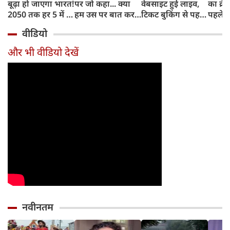
बूढ़ा हो जाएगा भारत!
पर जो कहा... क्या
वेबसाइट हुई लाइव,
का क्रे
2050 तक हर 5 में 1
हम उस पर बात कर
टिकट बुकिंग से पहले
पहले जा
भारतीय होगा 60
सकते हैं?
करना होगा ये जरूरी
वाहनों 
वीडियो
साल से ज्यादा उम्र का
काम, जानें पूरा
और इन
तरीका
और भी वीडियो देखें
नवीनतम