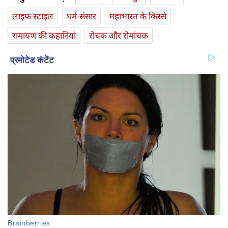
लाइफ स्‍टाइल
धर्म-संसार
महाभारत के किस्से
रामायण की कहानियां
रोचक और रोमांचक