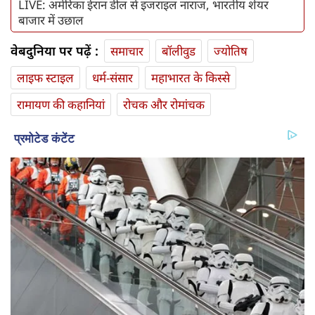
LIVE: अमेरिका ईरान डील से इजराइल नाराज, भारतीय शेयर
बाजार में उछाल
वेबदुनिया पर पढ़ें :
समाचार
बॉलीवुड
ज्योतिष
लाइफ स्‍टाइल
धर्म-संसार
महाभारत के किस्से
रामायण की कहानियां
रोचक और रोमांचक