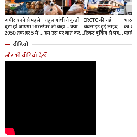
अमीर बनने से पहले
राहुल गांधी ने कुत्तों
IRCTC की नई
भारत म
बूढ़ा हो जाएगा भारत!
पर जो कहा... क्या
वेबसाइट हुई लाइव,
का क्रे
2050 तक हर 5 में 1
हम उस पर बात कर
टिकट बुकिंग से पहले
पहले जा
भारतीय होगा 60
सकते हैं?
करना होगा ये जरूरी
वाहनों 
वीडियो
साल से ज्यादा उम्र का
काम, जानें पूरा
और इन
तरीका
और भी वीडियो देखें