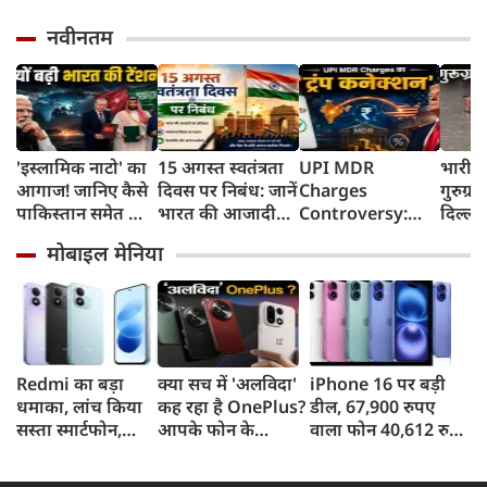
नवीनतम
'इस्लामिक नाटो' का
15 अगस्त स्वतंत्रता
UPI MDR
भारी ब
आगाज! जानिए कैसे
दिवस पर निबंध: जानें
Charges
गुरुग्र
पाकिस्तान समेत तीन
भारत की आजादी
Controversy:
दिल्ली
मुल्कों की डील ने
का इतिहास और
UPI लेनदेन शुल्क में
जगह-
मोबाइल मेनिया
बढ़ाई भारत की टेंशन
महत्व
'ट्रंप कनेक्शन' की
क्यों हो रही चर्चा?
Redmi का बड़ा
क्या सच में 'अलविदा'
iPhone 16 पर बड़ी
धमाका, लांच किया
कह रहा है OnePlus?
डील, 67,900 रुपए
सस्ता स्मार्टफोन,
आपके फोन के
वाला फोन 40,612 रुपए
8,000mAh बैटरी
अपडेट्स और वारंटी पर
में खरीदने का मौका, ऐसे
और 50MP कैमरा
आया बड़ा अपडेट
मिलेगा डिस्काउंट