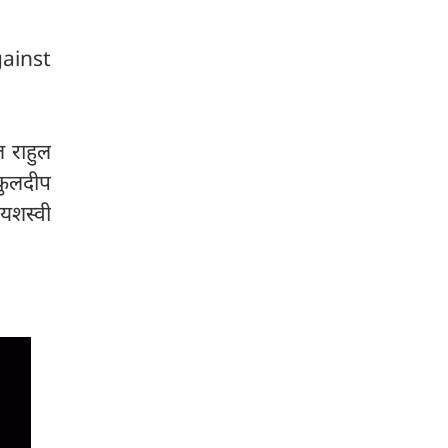
ainst
ल राहुल
 कुलदीप
यशस्वी