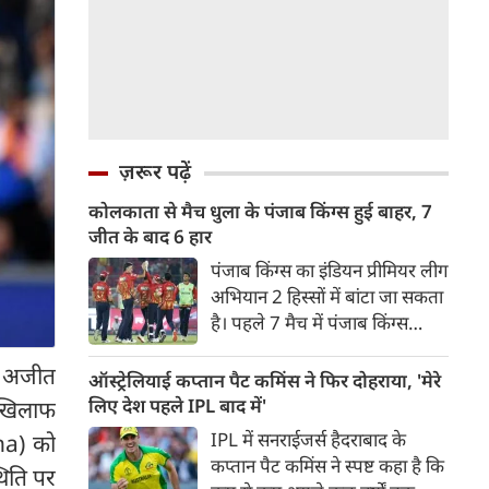
ज़रूर पढ़ें
कोलकाता से मैच धुला के पंजाब किंग्स हुई बाहर, 7
जीत के बाद 6 हार
पंजाब किंग्स का इंडियन प्रीमियर लीग
अभियान 2 हिस्सों में बांटा जा सकता
है। पहले 7 मैच में पंजाब किंग्स
अविजित रही अगले 6 मुकाबले में
ा अजीत
उसे हार का सामना करना पड़ा इसके
ऑस्ट्रेलियाई कप्तान पैट कमिंस ने फिर दोहराया, 'मेरे
बाद अंतिम मैच वह जरूर जीती
लिए देश पहले IPL बाद में'
 खिलाफ
लेकिन तब तक उसकी किस्मत
IPL में सनराईजर्स हैदराबाद के
na) को
लखनऊ के हाथ लिखी गई थी।
कप्तान पैट कमिंस ने स्पष्ट कहा है कि
थिति पर