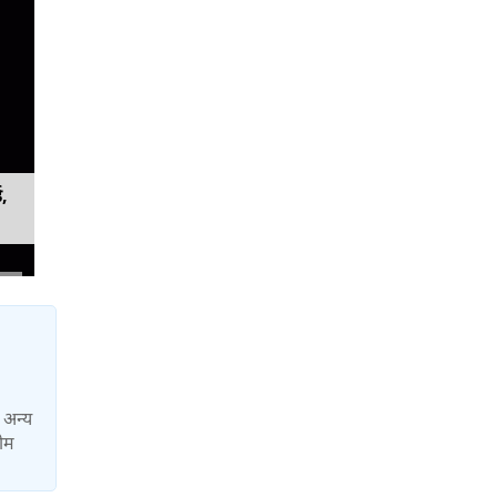
ड,
ा अन्य
टीम