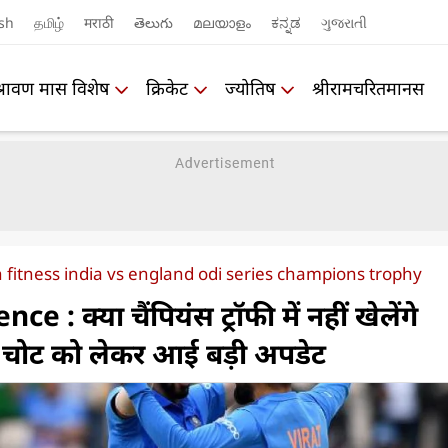
sh
தமிழ்
मराठी
తెలుగు
മലയാളം
ಕನ್ನಡ
ગુજરાતી
श्रावण मास विशेष
क्रिकेट
ज्योतिष
श्रीरामचरितमानस
 fitness india vs england odi series champions trophy
 : क्या चैंपियंस ट्रॉफी में नहीं खेलेंगे
? चोट को लेकर आई बड़ी अपडेट