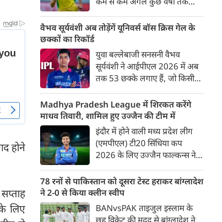
कम से कम अगले कुछ वर्षों तक
ऑस्ट्रेलियाई क्रिकेट उनकी पहली
प्राथमिकता होगी। यह बयान उस चर्चा
वैभव सूर्यवंशी अब तोड़ेंगें यूनिवर्स बॉस क्रिस गेल के
के बीच आया है, जिसमें कहा जा रहा
छक्कों का रिकॉर्ड
है कि ऑस्ट्रेलिया के कुछ बड़े खिलाड़ी
युवा बल्लेबाजी सनसनी वैभव
IPL से आगे बढ़कर अन्य फ्रेंचाइजी
सूर्यवंशी ने आईपीएल 2026 में अब
क्रिकेट खेलने के लिए राष्ट्रीय टीम से
तक 53 छक्के लगाए हैं, जो किसी
दूरी बना सकते हैं।
भी बल्लेबाज़ द्वारा किसी भी टी 20
टूर्नामेंट में दूसरे सबसे ज़्यादा हैं। सबसे
Madhya Pradesh League में शिरकत करेंगे
ज़्यादा 59 छक्के क्रिस गेल ने
माधव तिवारी, शामिल हुए उज्जैन की टीम में
आईपीएल 2012 में लगाए थे।
इंदौर में होने वाली मध्य प्रदेश लीग
सूर्यवंशी की नज़रें अब गेल के रिकॉर्ड
(एमपीएल) टी20 सिंधिया कप
ाद होने
पर होंगी।
2026 के लिए उज्जैन फाल्कन्स ने
अपनी टीम की घोषणा कर दी है,
जिसमें युवा ऑलराउंडर माधव तिवारी
78 रनों से पाकिस्तान को दूसरा टेस्ट हराकर बांग्लादेश
सबसे बड़े आकर्षण के रूप में
 सप्ताह
ने 2-0 से किया क्लीन स्वीप
उभरकर सामने आए हैं। इंडियन
के लिए
BANvsPAK ताइजुल इस्लाम के
प्रीमियर लीग में दिल्ली कैपिटल्स का
छह विकेट की मदद से बांग्लादेश ने