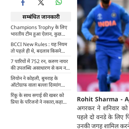
सम्बंधित जानकारी
Champions Trophy के लिए
भारतीय टीम हुआ ऐलान, कुछ
चौंकाने वाले नाम शामिल
BCCI New Rules : यह नियम
तो पहले ही थे, बदलाव किसने
किया? हरभजन ने उठाए कुछ बड़े
7 पारियों में 752 रन, करुण नायर
सवाल
की उपलब्धि असाधारण से कम नहीं
: तेंदुलकर
लियोन ने कोहली, बुमराह के
ऑटोग्राफ वाला बल्ला दिव्यांग
क्रिकेटरों के लिए दान किया
रिंकू के साथ सगाई की खबर को
Rohit Sharma - A
प्रिया के परिजनो ने नकारा,कहा
अगरकर ने शनिवार को 
अभी सिर्फ बातचीत चल रही है
पहले दो वनडे के लिए फ
उनकी जगह शामिल करने के