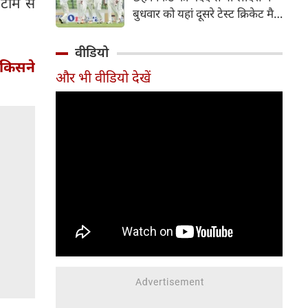
टीम से
हिस्सा रहे माधव तिवारी इस समय
बुधवार को यहां दूसरे टेस्ट क्रिकेट मैच
मध्य प्रदेश के सबसे चर्चित युवा
में पाकिस्तान को 78 रन से हराकर
क्रिकेटरों में से एक हैं।
श्रृंखला में 2-0 से क्लीन स्वीप किया।
वीडियो
पाकिस्तान की टीम 437 रन के लक्ष्य
किसने
और भी वीडियो देखें
का पीछा करते हुए 358 रन पर
आउट हो गई। बांग्लादेश ने पहला
टेस्ट मैच 104 रन से जीता था।