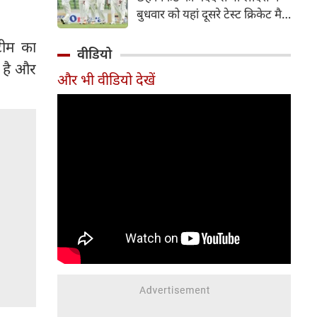
हिस्सा रहे माधव तिवारी इस समय
बुधवार को यहां दूसरे टेस्ट क्रिकेट मैच
मध्य प्रदेश के सबसे चर्चित युवा
में पाकिस्तान को 78 रन से हराकर
क्रिकेटरों में से एक हैं।
 टीम का
श्रृंखला में 2-0 से क्लीन स्वीप किया।
वीडियो
पाकिस्तान की टीम 437 रन के लक्ष्य
ई है और
और भी वीडियो देखें
का पीछा करते हुए 358 रन पर
आउट हो गई। बांग्लादेश ने पहला
टेस्ट मैच 104 रन से जीता था।