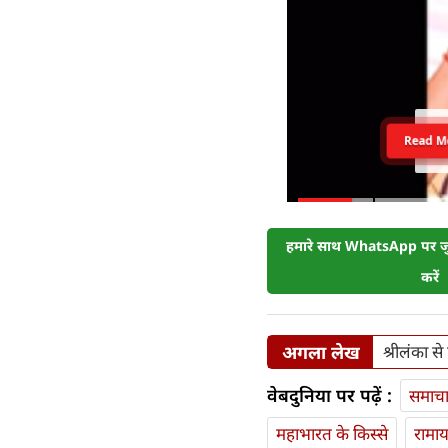
Read M
हमारे साथ WhatsApp पर जुड
करें
अगला लेख
श्रीलंका स
वेबदुनिया पर पढ़ें :
समाच
महाभारत के किस्से
रामा