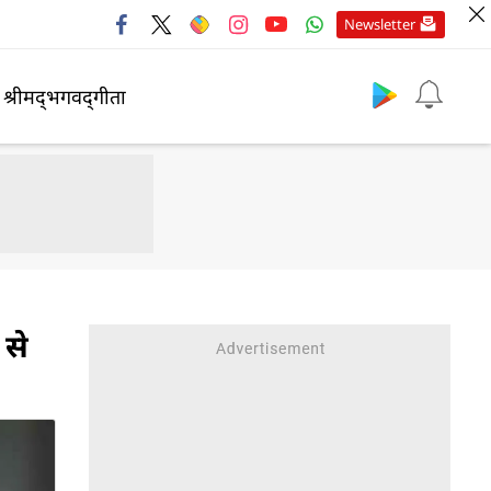
Newsletter
श्रीमद्‍भगवद्‍गीता
 से