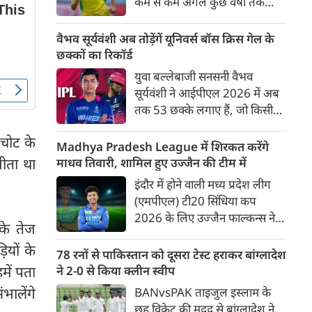
कम से कम अगले कुछ वर्षों तक
ऑस्ट्रेलियाई क्रिकेट उनकी पहली
प्राथमिकता होगी। यह बयान उस चर्चा
वैभव सूर्यवंशी अब तोड़ेंगें यूनिवर्स बॉस क्रिस गेल के
के बीच आया है, जिसमें कहा जा रहा
छक्कों का रिकॉर्ड
है कि ऑस्ट्रेलिया के कुछ बड़े खिलाड़ी
युवा बल्लेबाजी सनसनी वैभव
IPL से आगे बढ़कर अन्य फ्रेंचाइजी
सूर्यवंशी ने आईपीएल 2026 में अब
क्रिकेट खेलने के लिए राष्ट्रीय टीम से
तक 53 छक्के लगाए हैं, जो किसी
दूरी बना सकते हैं।
भी बल्लेबाज़ द्वारा किसी भी टी 20
 चोट के
टूर्नामेंट में दूसरे सबसे ज़्यादा हैं। सबसे
Madhya Pradesh League में शिरकत करेंगे
ज़्यादा 59 छक्के क्रिस गेल ने
जीता था
माधव तिवारी, शामिल हुए उज्जैन की टीम में
आईपीएल 2012 में लगाए थे।
इंदौर में होने वाली मध्य प्रदेश लीग
सूर्यवंशी की नज़रें अब गेल के रिकॉर्ड
(एमपीएल) टी20 सिंधिया कप
पर होंगी।
2026 के लिए उज्जैन फाल्कन्स ने
 के तेज
अपनी टीम की घोषणा कर दी है,
ियों के
जिसमें युवा ऑलराउंडर माधव तिवारी
78 रनों से पाकिस्तान को दूसरा टेस्ट हराकर बांग्लादेश
सबसे बड़े आकर्षण के रूप में
में पता
ने 2-0 से किया क्लीन स्वीप
उभरकर सामने आए हैं। इंडियन
भालेंगे
BANvsPAK ताइजुल इस्लाम के
प्रीमियर लीग में दिल्ली कैपिटल्स का
छह विकेट की मदद से बांग्लादेश ने