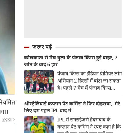
ज़रूर पढ़ें
कोलकाता से मैच धुला के पंजाब किंग्स हुई बाहर, 7
जीत के बाद 6 हार
पंजाब किंग्स का इंडियन प्रीमियर लीग
अभियान 2 हिस्सों में बांटा जा सकता
है। पहले 7 मैच में पंजाब किंग्स
अविजित रही अगले 6 मुकाबले में
 नियमित
उसे हार का सामना करना पड़ा इसके
ऑस्ट्रेलियाई कप्तान पैट कमिंस ने फिर दोहराया, 'मेरे
बाद अंतिम मैच वह जरूर जीती
लिए देश पहले IPL बाद में'
ेगा।
लेकिन तब तक उसकी किस्मत
IPL में सनराईजर्स हैदराबाद के
लखनऊ के हाथ लिखी गई थी।
कप्तान पैट कमिंस ने स्पष्ट कहा है कि