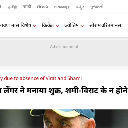
sh
தமிழ்
मराठी
తెలుగు
മലയാളം
ಕನ್ನಡ
ગુજરાતી
श्रावण मास विशेष
क्रिकेट
ज्योतिष
श्रीरामचरितमानस
y due to absence of Virat and Shami
 लेंगर ने मनाया शुक्र, शमी-विराट के न होने