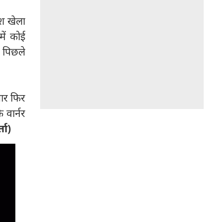
दश खेला
ें कोई
म पिछले
बार फिर
 वार्नर
्ता)