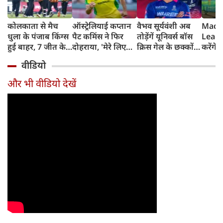
कोलकाता से मैच
ऑस्ट्रेलियाई कप्तान
वैभव सूर्यवंशी अब
Madh
धुला के पंजाब किंग्स
पैट कमिंस ने फिर
तोड़ेंगें यूनिवर्स बॉस
Leagu
हुई बाहर, 7 जीत के
दोहराया, 'मेरे लिए
क्रिस गेल के छक्कों
करेंगे
बाद 6 हार
देश पहले IPL बाद में'
का रिकॉर्ड
शामिल 
वीडियो
टीम में
और भी वीडियो देखें