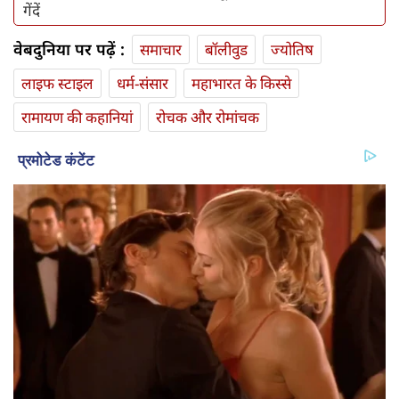
गेंदें
वेबदुनिया पर पढ़ें :
समाचार
बॉलीवुड
ज्योतिष
लाइफ स्‍टाइल
धर्म-संसार
महाभारत के किस्से
रामायण की कहानियां
रोचक और रोमांचक