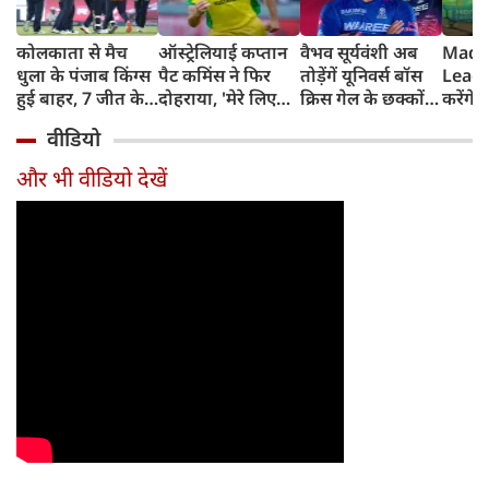
कोलकाता से मैच
ऑस्ट्रेलियाई कप्तान
वैभव सूर्यवंशी अब
Madh
धुला के पंजाब किंग्स
पैट कमिंस ने फिर
तोड़ेंगें यूनिवर्स बॉस
Leagu
हुई बाहर, 7 जीत के
दोहराया, 'मेरे लिए
क्रिस गेल के छक्कों
करेंगे
बाद 6 हार
देश पहले IPL बाद में'
का रिकॉर्ड
शामिल 
वीडियो
टीम में
और भी वीडियो देखें