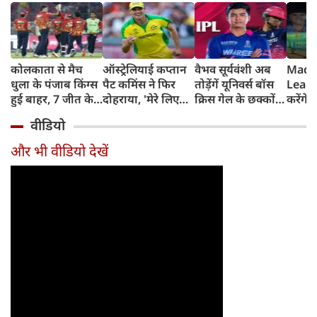
कोलकाता से मैच
ऑस्ट्रेलियाई कप्तान
वैभव सूर्यवंशी अब
Madh
धुला के पंजाब किंग्स
पैट कमिंस ने फिर
तोड़ेंगें यूनिवर्स बॉस
Leagu
हुई बाहर, 7 जीत के
दोहराया, 'मेरे लिए
क्रिस गेल के छक्कों
करेंगे
बाद 6 हार
देश पहले IPL बाद में'
का रिकॉर्ड
शामिल 
वीडियो
टीम में
और भी वीडियो देखें