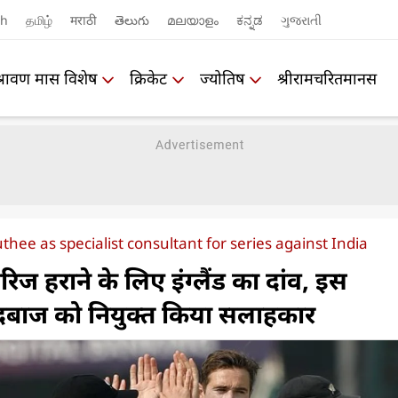
sh
தமிழ்
मराठी
తెలుగు
മലയാളം
ಕನ್ನಡ
ગુજરાતી
श्रावण मास विशेष
क्रिकेट
ज्योतिष
श्रीरामचरितमानस
hee as specialist consultant for series against India
रिज हराने के लिए इंग्लैंड का दांव, इस
दबाज को नियुक्त किया सलाहकार