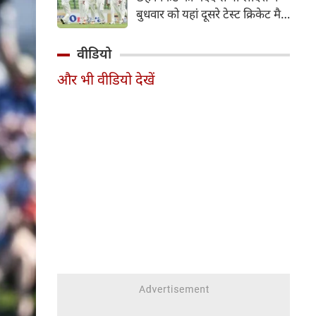
हिस्सा रहे माधव तिवारी इस समय
बुधवार को यहां दूसरे टेस्ट क्रिकेट मैच
मध्य प्रदेश के सबसे चर्चित युवा
में पाकिस्तान को 78 रन से हराकर
क्रिकेटरों में से एक हैं।
श्रृंखला में 2-0 से क्लीन स्वीप किया।
वीडियो
पाकिस्तान की टीम 437 रन के लक्ष्य
और भी वीडियो देखें
का पीछा करते हुए 358 रन पर
आउट हो गई। बांग्लादेश ने पहला
टेस्ट मैच 104 रन से जीता था।