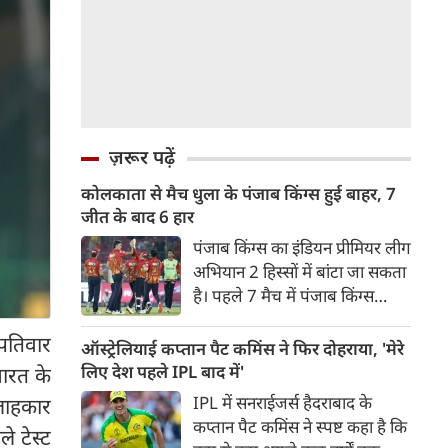
ज़रूर पढ़ें
कोलकाता से मैच धुला के पंजाब किंग्स हुई बाहर, 7
जीत के बाद 6 हार
पंजाब किंग्स का इंडियन प्रीमियर लीग
अभियान 2 हिस्सों में बांटा जा सकता
है। पहले 7 मैच में पंजाब किंग्स
अविजित रही अगले 6 मुकाबले में
स्पतिवार
उसे हार का सामना करना पड़ा इसके
ऑस्ट्रेलियाई कप्तान पैट कमिंस ने फिर दोहराया, 'मेरे
बाद अंतिम मैच वह जरूर जीती
लिए देश पहले IPL बाद में'
भारत के
लेकिन तब तक उसकी किस्मत
IPL में सनराईजर्स हैदराबाद के
सलाहकार
लखनऊ के हाथ लिखी गई थी।
कप्तान पैट कमिंस ने स्पष्ट कहा है कि
े टेस्ट