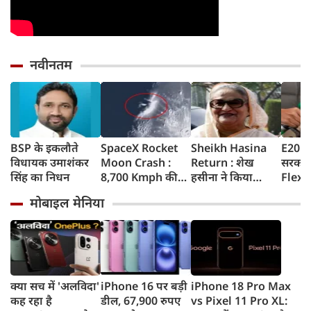
नवीनतम
BSP के इकलौते
SpaceX Rocket
Sheikh Hasina
E20 Pe
विधायक उमाशंकर
Moon Crash :
Return : शेख
सरकार 
सिंह का निधन
8,700 Kmph की
हसीना ने किया
Flex-F
रफ्तार से चांद से
ऐलान- दिसंबर में
लिए न
मोबाइल मेनिया
टकराया SpaceX
बांग्लादेश लौटूंगी,
सरकार 
रॉकेट का हिस्सा,
बोलीं- गिरफ्तारी या
अपडेट
वैज्ञानिकों ने
मौत का भी डर नहीं,
टेलीस्कोप से रखी
भारत ने कार्यक्रम से
नजर, देखें Video
क्यों बनाई दूरी
क्या सच में 'अलविदा'
iPhone 16 पर बड़ी
iPhone 18 Pro Max
कह रहा है
डील, 67,900 रुपए
vs Pixel 11 Pro XL: