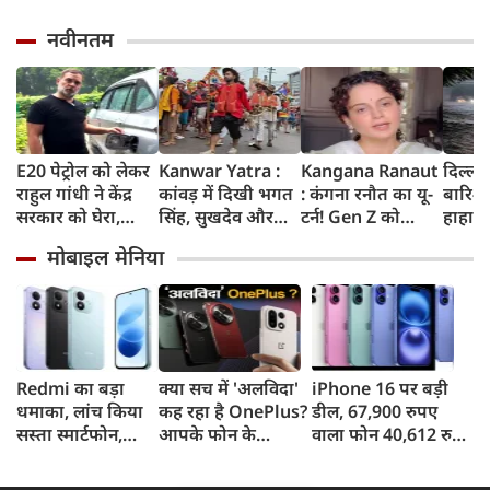
नवीनतम
E20 पेट्रोल को लेकर
Kanwar Yatra :
Kangana Ranaut
दिल्ली
राहुल गांधी ने केंद्र
कांवड़ में दिखी भगत
: कंगना रनौत का यू-
बारिश 
सरकार को घेरा,
सिंह, सुखदेव और
टर्न! Gen Z को
हाहाका
कहा- बहुत बड़ा मुद्दा,
राजगुरु की
बताया भारत की
में जलभ
मोबाइल मेनिया
लोगों की गाड़ियां हो
अमरगाथा,
'सबसे बड़ी ताकत',
जाम में
रहीं खराब, BJP ने
शिवभक्तों ने अनोखे
कुछ दिन पहले
सड़कों
बताया खराब
अंदाज में दी
प्रदर्शनकारियों को
तक पा
पटकथा
श्रद्धांजलि
कहा था 'जेनरेशन
गटर'
Redmi का बड़ा
क्या सच में 'अलविदा'
iPhone 16 पर बड़ी
धमाका, लांच किया
कह रहा है OnePlus?
डील, 67,900 रुपए
सस्ता स्मार्टफोन,
आपके फोन के
वाला फोन 40,612 रुपए
8,000mAh बैटरी
अपडेट्स और वारंटी पर
में खरीदने का मौका, ऐसे
और 50MP कैमरा
आया बड़ा अपडेट
मिलेगा डिस्काउंट