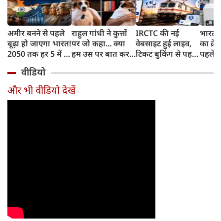
अमीर बनने से पहले
राहुल गांधी ने कुत्तों
IRCTC की नई
भारत म
बूढ़ा हो जाएगा भारत!
पर जो कहा... क्या
वेबसाइट हुई लाइव,
का क्रे
2050 तक हर 5 में 1
हम उस पर बात कर
टिकट बुकिंग से पहले
पहले जा
भारतीय होगा 60
सकते हैं?
करना होगा ये जरूरी
वाहनों 
वीडियो
साल से ज्यादा उम्र का
काम, जानें पूरा
और इन
तरीका
और भी वीडियो देखें