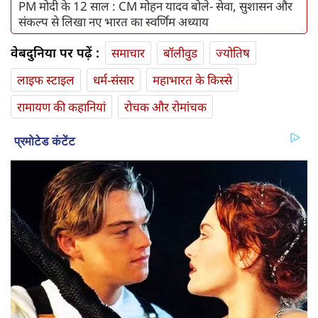
PM मोदी के 12 साल : CM मोहन यादव बोले- सेवा, सुशासन और
संकल्प से लिखा नए भारत का स्वर्णिम अध्याय
वेबदुनिया पर पढ़ें :
समाचार
बॉलीवुड
ज्योतिष
लाइफ स्‍टाइल
धर्म-संसार
महाभारत के किस्से
रामायण की कहानियां
रोचक और रोमांचक