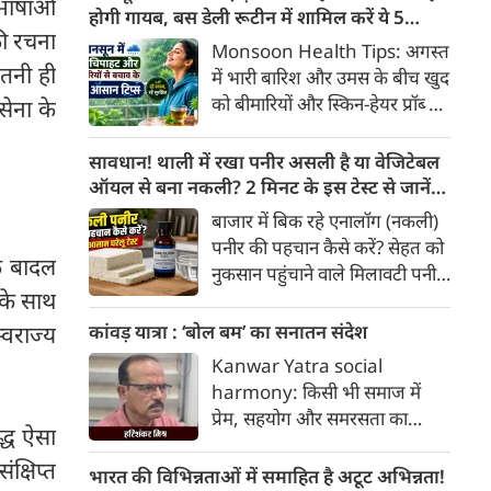
 भाषाओं
खाद्य पदार्थों में पाए जाने वाले
होगी गायब, बस डेली रूटीन में शामिल करें ये 5
की रचना
प्राकृतिक बायोएक्टिव तत्व
लाइफस्टाइल टिप्स
Monsoon Health Tips: अगस्त
'एंथोसायनिन' का अधिक सेवन स्वस्थ
तनी ही
में भारी बारिश और उमस के बीच खुद
व्यक्तियों में हृदय और मेटाबॉलिक
को बीमारियों और स्किन-हेयर प्रॉब्लम
सेना के
स्वास्थ्य को बेहतर बनाने में मददगार
से कैसे बचाएं? जानिए एक्सपर्ट्स के
साबित हो सकता है।
बताएं 5 बेस्ट मानसून लाइफस्टाइल
सावधान! थाली में रखा पनीर असली है या वेजिटेबल
हैक्स।
ऑयल से बना नकली? 2 मिनट के इस टेस्ट से जानें
सच्चाई
बाजार में बिक रहे एनालॉग (नकली)
पनीर की पहचान कैसे करें? सेहत को
के बादल
नुकसान पहुंचाने वाले मिलावटी पनीर
के साथ
को परखने के 5 आसान घरेलू तरीके
यहां जानें।
कांवड़ यात्रा : ‘बोल बम’ का सनातन संदेश
्वराज्य
Kanwar Yatra social
harmony: किसी भी समाज में
प्रेम, सहयोग और समरसता का
द्ध ऐसा
वातावरण तब स्वतः निर्मित होता है,
क्षिप्त
जब व्यक्ति अपने अहंकार का त्याग
भारत की विभिन्नताओं में समाहित है अटूट अभिन्नता!