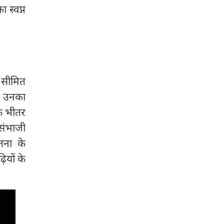
 स्वप्न
 सीमित
ए। उनका
के भीतर
 संभाजी
तना के
ियों के