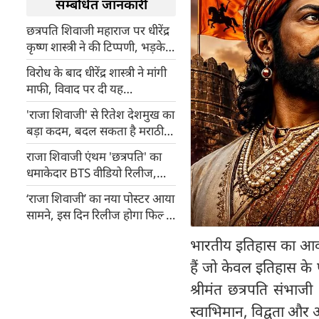
सम्बंधित जानकारी
छत्रपति शिवाजी महाराज पर धीरेंद्र
कृष्ण शास्त्री ने की टिप्पणी, भड़के
रितेश देशमुख, विवाद बढ़ने पर
विरोध के बाद धीरेंद्र शास्त्री ने मांगी
बाबा ने मांगी माफी
माफी, विवाद पर दी यह
सफाई,जानिए क्‍या है मामला?
'राजा शिवाजी' से रितेश देशमुख का
बड़ा कदम, बदल सकता है मराठी
सिनेमा का भविष्य
राजा शिवाजी एंथम 'छत्रपति' का
धमाकेदार BTS वीडियो रिलीज,
फैंस की बढ़ी एक्साइटमेंट
‘राजा शिवाजी’ का नया पोस्टर आया
सामने, इस दिन रिलीज होगा फिल्म
का एंथम 'छत्रपती'
भारतीय इतिहास का आकाश
हैं जो केवल इतिहास के पन
श्रीमंत छत्रपति संभाज
स्वाभिमान, विद्वता और आ