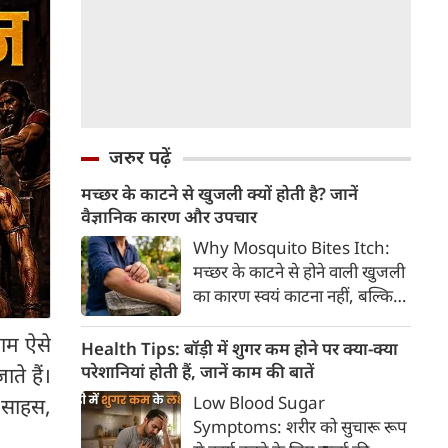
जरुर पढ़ें
मच्छर के काटने से खुजली क्यों होती है? जानें
वैज्ञानिक कारण और उपचार
Why Mosquito Bites Itch:
मच्छर के काटने से होने वाली खुजली
का कारण स्वयं काटना नहीं, बल्कि
मच्छर की लार के प्रति शरीर की
ाम ऐसे
प्रतिरक्षा प्रतिक्रिया है। हिस्टामिन के
Health Tips: बॉड़ी में शुगर कम होने पर क्या-क्या
निकलने से त्वचा पर लालिमा, सूजन
परेशानियां होती हैं, जानें काम की बातें
ते हैं।
और खुजली होती है। यहां जानिए
Low Blood Sugar
न साहस,
मच्छर के काटने से खुजली क्यों होती
Symptoms: शरीर को सुचारू रूप
है, इसके पीछे का वैज्ञानिक कारण