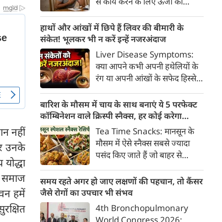
से कार्य करने के लिए ऊर्जा की
क्या है, हिस्टामिन की क्या भूमिका
आवश्यकता होती है और इस ऊर्जा
होती है और खुजली से राहत पाने के
का प्रमुख स्रोत ग्लूकोज यानी ब्लड
हाथों और आंखों में छिपे हैं लिवर की बीमारी के
प्रभावी घरेलू व चिकित्सीय उपाय।
शुगर है। जब शरीर में ब्लड शुगर का
संकेत! भूलकर भी न करें इन्हें नजरअंदाज
स्तर सामान्य से कम हो जाता है, तो
Liver Disease Symptoms:
इस स्थिति को हाइपोग्लाइसीमिया
क्या आपने कभी अपनी हथेलियों के
(Hypoglycemia) कहा जाता है।
रंग या अपनी आंखों के सफेद हिस्से
ब्लड शुगर कम होने पर शरीर तुरंत
(स्केलेरा) पर बारीकी से गौर किया है?
संकेत देना शुरू कर देता है।
अक्सर हम हलकी लालिमा या आंखों
बारिश के मौसम में चाय के साथ बनाएं ये 5 परफेक्ट
के पीलेपन को थकान समझकर टाल
कॉम्बिनेशन वाले क्रिस्पी स्नैक्स, हर कोई करेगा
देते हैं। लेकिन शरीर के ये छोटे-छोटे
तारीफ
ान नहीं
Tea Time Snacks: मानसून के
बदलाव असल में एक बहुत बड़ी
मौसम में ऐसे स्नैक्स सबसे ज्यादा
र उनके
चेतावनी हो सकते हैं।
पसंद किए जाते हैं जो बाहर से
योद्धा
कुरकुरे, अंदर से नरम और स्वाद में
जब समाज
लाजवाब हों। यहां आपके लिये प्रस्तुत
समय रहते अगर हो जाए लक्षणों की पहचान, तो कैंसर
हैं पकौड़ों से लेकर कॉर्न फ्रिटर्स तक
वन हमें
जैसे रोगों का उपचार भी संभव
के कई मसालेदार स्नैक्स की ऐसी
ुरक्षित
4th Bronchopulmonary
रेसिपीज, जिन्हें आप घर पर कम
World Congress 2026: