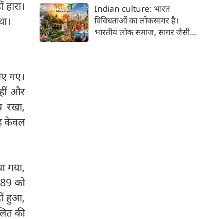
कर भक्ति का पथ अपनाता है। कांवड़
ं हारा।
Indian culture: भारत
यात्रा इसी सत्य का सजीव प्रतीक है।
था।
विविधताओं का लोकसागर है।
मनुष्य को मनुष्य से जोड़ने वाली
भारतीय लोक समाज, सागर जैसी
सांस्कृतिक चेतना की यह एक विराट
विशालता के साथ ही साथ लोकजीवन
यात्रा है जिसमें जाति, वर्ग, भाषा,
में समायी अंतहीन विविधताओं का
क्षेत्र, आर्थिक स्थिति और सामाजिक
जीता-जागता संग्रहालय हैं। हमारा
भेदभाव गौण हो जाते हैं।
लिए गए।
देश भारत, लोकजीवन की अंतहीन
हीं और
विविधताओं का गहरा जमावड़ा है।
व रखा,
यह केवल
ा गया,
1689 को
ीं हुआ,
वलित की