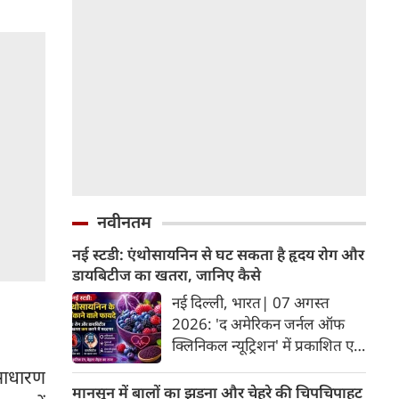
नवीनतम
नई स्टडी: एंथोसायनिन से घट सकता है हृदय रोग और
डायबिटीज का खतरा, जानिए कैसे
नई दिल्ली, भारत| 07 अगस्त
2026: 'द अमेरिकन जर्नल ऑफ
क्लिनिकल न्यूट्रिशन' में प्रकाशित एक
नए अध्ययन और मेटा-एनालिसिस के
असाधारण
अनुसार, लाल, नीले और बैंगनी रंग के
मानसून में बालों का झड़ना और चेहरे की चिपचिपाहट