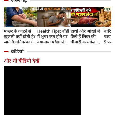
जरुर पढ़ें
मच्छर के काटने से
Health Tips: बॉड़ी
हाथों और आंखों में
बारिश 
खुजली क्यों होती है?
में शुगर कम होने पर
छिपे हैं लिवर की
चाय के
जानें वैज्ञानिक कारण
क्या-क्या परेशानियां
बीमारी के संकेत!
5 परफे
और उपचार
होती हैं, जानें काम की
भूलकर भी न करें इन्हें
कॉम्बि
वीडियो
बातें
नजरअंदाज
क्रिस्पी
कोई क
और भी वीडियो देखें