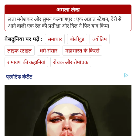
अगला लेख
लता मंगेशकर और सुमन कल्याणपुर : एक अज्ञात स्‍टेशन, देरी से
आने वाली एक रेल की प्रतीक्षा और दिल ने फिर याद किया
वेबदुनिया पर पढ़ें :
समाचार
बॉलीवुड
ज्योतिष
लाइफ स्‍टाइल
धर्म-संसार
महाभारत के किस्से
रामायण की कहानियां
रोचक और रोमांचक