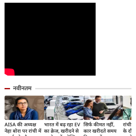
वरना पछताएंगे
तो हो जाएंगे हैरान
नवीनतम
AISA की अध्यक्ष
भारत में बढ़ रहा EV
सिर्फ कीमत नहीं,
रांची म
नेहा बोरा पर रांची में
का क्रेज, खरीदने से
कार खरीदते समय
के दौरा