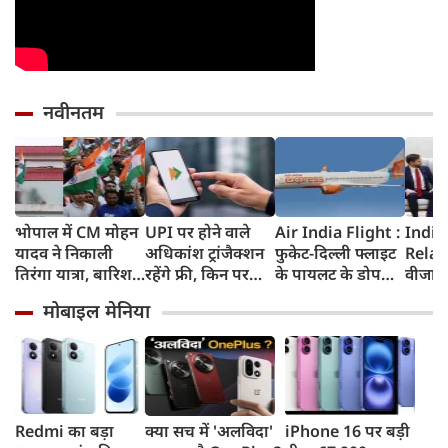
नवीनतम
भोपाल में CM मोहन
UPI पर होने वाले
Air India Flight :
India
यादव ने निकाली
अधिकांश ट्रांजैक्शन
फुकेट-दिल्ली फ्लाइट
Relat
तिरंगा यात्रा, बारिश
रहेंगे फ्री, किन पर
के पायलट के डोप
वीजा 
में भी सैकड़ों युवाओं
लगेगा टैक्स, सरकार
टेस्ट पर एयर इंडिया ने
इमिग्रे
मोबाइल मेनिया
ने दिखाया देशभक्ति
ने दिया बड़ा अपडेट
कहा- रिपोर्ट नहीं
अलावा
का जज्बा
मिली, टिप्पणी की
अमेरिक
स्थिति में नहीं
जेडी वें
की चर्च
Redmi का बड़ा
क्या सच में 'अलविदा'
iPhone 16 पर बड़ी