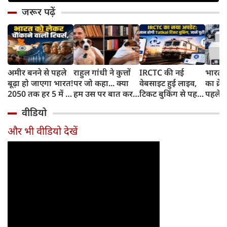
जरूर पढ़ें
अमीर बनने से पहले
राहुल गांधी ने कुत्तों
IRCTC की नई
भारत म
बूढ़ा हो जाएगा भारत!
पर जो कहा... क्या
वेबसाइट हुई लाइव,
का क्रे
2050 तक हर 5 में 1
हम उस पर बात कर
टिकट बुकिंग से पहले
पहले जा
भारतीय होगा 60
सकते हैं?
करना होगा ये जरूरी
वाहनों 
वीडियो
साल से ज्यादा उम्र का
काम, जानें पूरा
और इन
तरीका
और भी वीडियो देखें