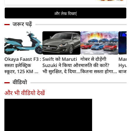
जरूर पढ़ें
Okaya Faast F3 :
Swift को Maruti
गोबर से दौड़ेंगी
Marut
सस्ता इलेक्ट्रिक
Suzuki ने किया और
मारुति की कारें?
Hyund
स्कूटर, 125 KM की
भी सुरक्षित, दे दिया
कितना सस्ता होगा
बाजार 
रेंज, चोरी के डर को
यह महंगी कार वाला
चलाना? कितनी रहेगी
Elect
वीडियो
दूर करेगा खास फीचर
standard
सेफ? ऑटोमोबाइल
SUVs, 
feature
एक्सपर्ट्‍स के जवाब
होगा 
और भी वीडियो देखें
होगी 