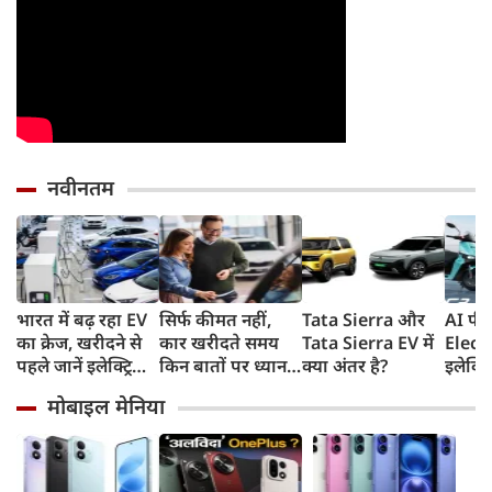
नवीनतम
भारत में बढ़ रहा EV
सिर्फ कीमत नहीं,
Tata Sierra और
AI फीच
का क्रेज, खरीदने से
कार खरीदते समय
Tata Sierra EV में
Elect
पहले जानें इलेक्ट्रिक
किन बातों पर ध्यान
क्या अंतर है?
इलेक्ट्
वाहनों के 4 प्रकार
देना चाहिए?
देगा 
मोबाइल मेनिया
और इनके फायदे
165km
8 साल 
वारंटी,
तो हो ज