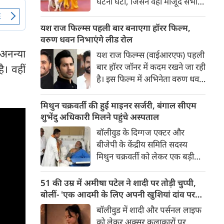
घटना घटी, जिसने वहां मौजूद सभी
लोगों की सांसें रोक दीं। रेड कार्पेट पर
पैपराजी को पोज दे रहीं बॉलीवुड की
यश राज फिल्म्स पहली बार बनाएगा हॉरर फिल्म,
अभिनेत्री रवीना टंडन पर फिल्म का
वरुण धवन निभाएंगे लीड रोल
चार पैरों वाला मुख्य कलाकार (डॉग
 अनन्या
यश राज फिल्म्स (वाईआरएफ) पहली
स्टार) अचानक बेकाबू होकर झपट
बार हॉरर जॉनर में कदम रखने जा रही
ै। वहीं
पड़ा।
है। इस फिल्म में अभिनेता वरुण धवन
मुख्य भूमिका निभाएंगे, जबकि
निर्देशन और पटकथा की जिम्मेदारी
मिथुन चक्रवर्ती की हुई माइनर सर्जरी, बंगाल सीएम
'रॉकेट बॉयज़' से चर्चित अभय पन्नू
शुभेंदु अधिकारी मिलने पहुंचे अस्पताल
संभालेंगे। फिल्म की शूटिंग इस वर्ष के
बॉलीवुड के दिग्गज एक्टर और
अंत में शुरू होने की योजना है और
बीजेपी के केंद्रीय समिति सदस्य
इसे वर्ष 2027 में दुनियाभर के
मिथुन चक्रवर्ती को लेकर एक बड़ी
सिनेमाघरों में रिलीज़ किया जाएगा।
खबर सामने आई है। स्वास्थ्य संबंधी
समस्याओं के चलते उन्हें कोलकाता
51 की उम्र में अमीषा पटेल ने शादी पर तोड़ी चुप्पी,
के एक निजी अस्पताल में भर्ती
बोलीं- 'एक आदमी के लिए अपनी खुशियां दांव पर
कराया गया है, जहां डॉक्टरों की टीम
नहीं लगा सकती'
बॉलीवुड में शादी और पर्सनल लाइफ
ने उनके दाहिने हाथ की एक माइनर
को लेकर अक्सर कलाकारों पर