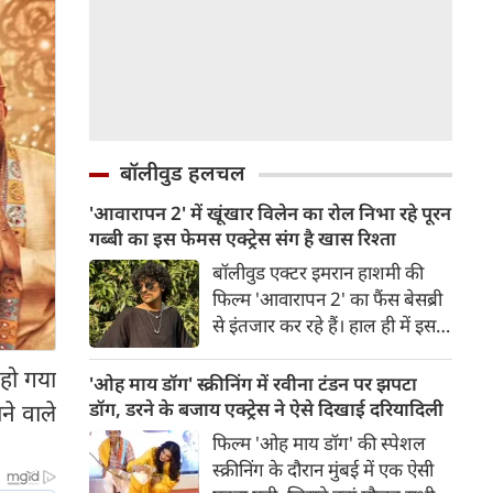
बॉलीवुड हलचल
'आवारापन 2' में खूंखार विलेन का रोल निभा रहे पूरन
गब्बी का इस फेमस एक्ट्रेस संग है खास रिश्ता
बॉलीवुड एक्टर इमरान हाशमी की
फिल्म 'आवारापन 2' का फैंस बेसब्री
से इंतजार कर रहे हैं। हाल ही में इस
फिल्म का ट्रेलर रिलीज हुआ है, जिसे
 हो गया
दर्शकों का जबरदस्त रिस्पॉन्स मिला।
'ओह माय डॉग' स्क्रीनिंग में रवीना टंडन पर झपटा
ट्रेलर में जितना इमरान हाशमी छाए
डॉग, डरने के बजाय एक्ट्रेस ने ऐसे दिखाई दरियादिली
ने वाले
रहे उतना ही फिल्म के विलेन को भी
फिल्म 'ओह माय डॉग' की स्पेशल
स्पेस मिला है।
स्क्रीनिंग के दौरान मुंबई में एक ऐसी