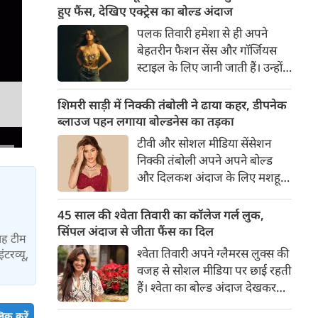
का बेसब्री से इंतजार करते हैं। इस बार
हुए फैंस, देखिए एक्ट्रेस का बोल्ड अंदाज
सनी लियोनी ने मालदीव वेकेशन से
पलक तिवारी हमेशा से ही अपने
अपनी कुछ बोल्ड तस्वीरें शेयर की है।
बेहतरीन फैशन सेंस और गॉर्जियस
स्टाइल के लिए जानी जाती हैं। उन्होंने
अपनी दिलकश अदाओं से एक बार
फिर फैंस का दिल जीत लिया है।
शिमरी साड़ी में निक्की तंबोली ने ढाया कहर, डीपनेक
पलक ने एक बेहद यूनीक और
ब्लाउज पहन लगाया बोल्डनेस का तड़का
स्टाइलिश गोल्डन कॉर्सेट टॉप में
टीवी और सोशल मीडिया सेंसेशन
अपनी कुछ तस्वीरें शेयर की है।
निक्की तंबोली अपने अपने बोल्ड
और दिलकश अंदाज के लिए मशहूर
हैं। वह अपनी सिजलिंग अदाओं से
इंटरनेट पर तहलका मचाती रहती हैं।
45 साल की श्वेता तिवारी का कॉलेज गर्ल लुक,
इस बार निक्की ने मरून कलर की
सिंपल अंदाज से जीता फैंस का दिल
यह टीम
साड़ी में अपनी कुछ सुपर सिजलिंग
श्वेता तिवारी अपने ग्लैमरस लुक्स की
ंटरव्यू,
तस्वीरें शेयर की है। खूबसूरत शिमरी
वजह से सोशल मीडिया पर छाई रहती
साड़ी में निक्की की अदाएं देखने
हैं। श्वेता का बोल्ड अंदाज देखकर
लायक है।
अंदाजा लगाना मुश्किल है कि वह दो
िक करें