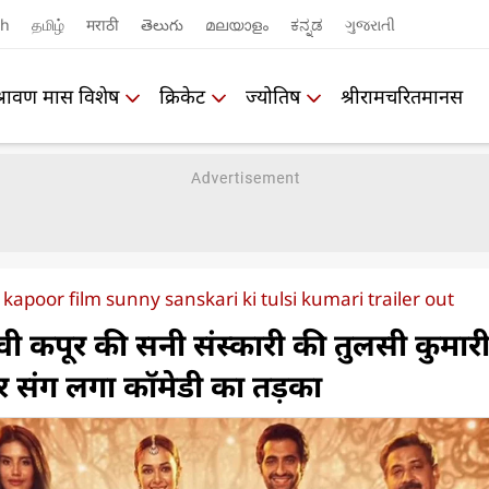
sh
தமிழ்
मराठी
తెలుగు
മലയാളം
ಕನ್ನಡ
ગુજરાતી
श्रावण मास विशेष
क्रिकेट
ज्योतिष
श्रीरामचरितमानस
apoor film sunny sanskari ki tulsi kumari trailer out
ी कपूर की सनी संस्कारी की तुलसी कुमार
यार संग लगा कॉमेडी का तड़का