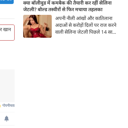
बच्चों की मां हैं। 45 साल की श्वेता
क्या बॉलीवुड में कमबैक की तैयारी कर रहीं सेलिना
तिवारी की तस्वीरों पर फैंस जमकर
जेटली? बोल्ड तस्वीरों से फिर मचाया तहलका
प्यार लुटाते हैं। इस बार श्वेता तिवारी
अपनी नीली आंखों और कातिलाना
ने वेकेशन से अपनी कुछ तस्वीरें शेयर
अदाओं से करोड़ों दिलों पर राज करने
की है।
िर खान
वाली सेलिना जेटली पिछले 14 साल
से अभिनय की दुनिया से दूर हैं। उन्हें
आखिरी बार साल 2011 में आई
फिल्म 'थैंक यू' में देखा गया था।
इसके बाद वह 2012 में 'विल यू मैरी'
में कैमियो रोल में नजर आई थीं।