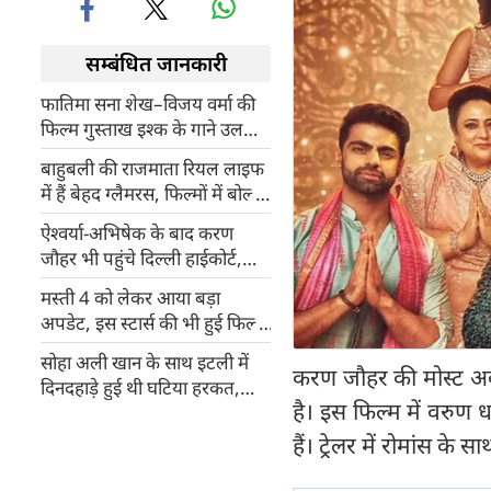
सम्बंधित जानकारी
फातिमा सना शेख–विजय वर्मा की
फिल्म गुस्ताख इश्क के गाने उल
जलूल इश्क का टीजर हुआ रिलीज
बाहुबली की राजमाता रियल लाइफ
में हैं बेहद ग्लैमरस, फिल्मों में बोल्ड
सीन्स दे चुकी हैं राम्या कृष्णन
ऐश्वर्या-अभिषेक के बाद करण
जौहर भी पहुंचे दिल्ली हाईकोर्ट,
व्यक्तित्व अधिकारों की सुरक्षा के
मस्ती 4 को लेकर आया बड़ा
लिए दायर की याचिका
अपडेट, इस स्टार्स की भी हुई फिल्म
में एंट्री, जानिए कब होगी रिलीज
सोहा अली खान के साथ इटली में
करण जौहर की मोस्ट अवेट
दिनदहाड़े हुई थी घटिया हरकत,
है। इस फिल्म में वरुण 
खुलेआम शख्स दिखाने लगा प्राइवेट
पार्ट
हैं। ट्रेलर में रोमांस क