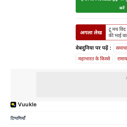
करें
टू मच विद
अगला लेख
की भाई वाली
वेबदुनिया पर पढ़ें :
समाच
महाभारत के किस्से
रामा