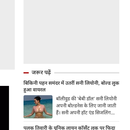
जरूर पढ़ें
बिकिनी पहन समंदर में उतरीं सनी लियोनी, बोल्ड लुक
हुआ वायरल
बॉलीवुड की 'बेबी डॉल' सनी लियोनी
अपनी बोल्डनेस के लिए जानी जाती
हैं। सनी अपनी हॉट एंड सिजलिंग
तस्वीरों से इंरनेट पर तहलका मचाती
रहती हैं। फैंस सनी लियोनी की तस्वीरों
पलक तिवारी के यूनिक लायन कॉर्सेट लुक पर फिदा