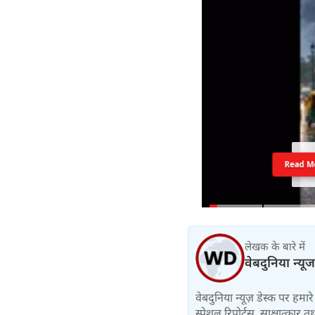
Read M
लेखक के बारे में
वेबदुनिया न्यूज
वेबदुनिया न्यूज़ डेस्क पर हमारे 
स्पेशल रिपोर्ट्स, साक्षात्का