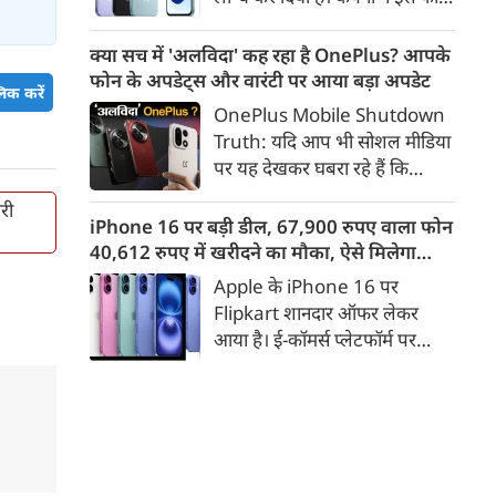
कराया जाएगा।
को TrueColour AMOLED
डिस्प्ले, 8,000mAh की बड़ी बैटरी
क्या सच में 'अलविदा' कह रहा है OnePlus? आपके
और Qualcomm Snapdragon
फोन के अपडेट्स और वारंटी पर आया बड़ा अपडेट
िक करें
चिपसेट के साथ पेश किया है। फोन में
OnePlus Mobile Shutdown
50MP का मेन कैमरा दिया गया है।
Truth: यदि आप भी सोशल मीडिया
इसके अलावा Redmi Note 17 में
पर यह देखकर घबरा रहे हैं कि
Corning Gorilla Glass 7i
"OnePlus मोबाइल बंद हो रहा है",
प्रोटेक्शन, IP65 रेटिंग और मजबूत
री
तो थोड़ा ठहरिए! टेक वर्ल्ड में किसी
iPhone 16 पर बड़ी डील, 67,900 रुपए वाला फोन
चेसिस जैसे फीचर्स मिलते हैं।
समय 'फ्लैगशिप किलर' के नाम से
40,612 रुपए में खरीदने का मौका, ऐसे मिलेगा
मशहूर इस ब्रांड को लेकर इंटरनेट पर
डिस्काउंट
Apple के iPhone 16 पर
लगातार कयासबाजी का दौर जारी है।
Flipkart शानदार ऑफर लेकर
आया है। ई-कॉमर्स प्लेटफॉर्म पर
iPhone 16 के 128GB मॉडल की
कीमत सीधे डिस्काउंट के बाद
67,900 रुपए हो गई है। वहीं, अगर
ग्राहक एक्सचेंज ऑफर और चुनिंदा
बैंक कार्ड के डिस्काउंट का फायदा