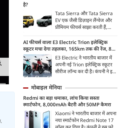
बढ़कर 2024 में 8.4 करोड़
ध्यान देते हैं। आइए जानते हैं कि कार
है?
अमेरिकी डॉलर हो गया।
खरीदते समय किन बातों पर ध्यान
Tata Sierra और Tata Sierra
देना चाहिए।
EV एक जैसी डिज़ाइन लैंग्वेज और
प्रीमियम फीचर्स साझा करती हैं,
लेकिन दोनों का उद्देश्य अलग-अलग
खरीदारों की जरूरतों को पूरा करना
AI फीचर्स वाला E3 Electric Trion इलेक्ट्रिक
है। एक ओर Sierra पारंपरिक पेट्रोल
स्कूटर मचा देगा तहलका, 165km तक की रेंज, 8
और डीज़ल पावरट्रेन के साथ आती है,
साल की बैटरी वारंटी, कीमत जानेंगे तो हो जाएंगे
E3 Electric ने भारतीय बाजार में
वहीं Sierra EV आधुनिक इलेक्ट्रिक
हैरान
ड,
अपनी नई Trion इलेक्ट्रिक स्कूटर
मोबिलिटी और नई तकनीकों पर
सीरीज लॉन्च कर दी है। कंपनी ने इसे
आधारित है।
तीन वेरिएंट C1, C1x और C2 में
पेश किया है। Trion की शुरुआती
मोबाइल मेनिया
कीमत 99,999 रुपए (एक्स-शोरूम,
Redmi का बड़ा धमाका, लांच किया सस्ता
बेंगलुरु) रखी गई है। फिलहाल इसकी
स्मार्टफोन, 8,000mAh बैटरी और 50MP कैमरा
बुकिंग बेंगलुरु के ग्राहकों के लिए
कंपनी की आधिकारिक वेबसाइट के
Xiaomi ने भारतीय बाजार में अपना
जरिए शुरू की गई है। आने वाले समय
नया स्मार्टफोन Redmi Note 17
स,
में इसे दूसरे शहरों में भी उपलब्ध
लॉन्च कर दिया है। कंपनी ने इस फोन