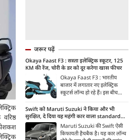
जरूर पढ़ें
Okaya Faast F3 : सस्ता इलेक्ट्रिक स्कूटर, 125
KM की रेंज, चोरी के डर को दूर करेगा खास फीचर
Okaya Faast F3 : भारतीय
बाजार में लगातार नए इलेक्ट्रिक
स्कूटर्स लॉन्च हो रहे हैं। इस बीच
Okaya EV ने अपना स्कूटर
्ट्रिक
Okaya Faast F3 लॉन्च कर दिया
Swift को Maruti Suzuki ने किया और भी
है। शानदार माइलेज के साथ ही इसमें
सुरक्षित, दे दिया यह महंगी कार वाला standard
वरिष्ठ
हाइटैक फीचर्स भी हैं। इसमें एंटी थेफ्ट
feature
Maruti Suzuki की Swift ऐसी
 पेशकश
फीचर मिलता है, जिससे चोरी होने की
किफायती हैचबैक है। यह कार लॉन्च
क्ट्रिक
संभावना कम होती है।