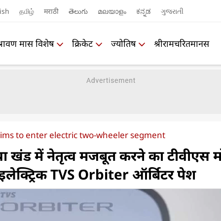
ish
தமிழ்
मराठी
తెలుగు
മലയാളം
ಕನ್ನಡ
ગુજરાતી
श्रावण मास विशेष
क्रिकेट
ज्योतिष
श्रीरामचरितमानस
ms to enter electric two-wheeler segment
या खंड में नेतृत्व मजबूत करने का टीवीएस 
, इलेक्ट्रिक TVS Orbiter ऑर्बिटर पेश