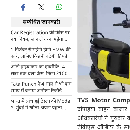
सम्बंधित जानकारी
Car Registration की फीस पर
नया नियम, जान लें वरना पड़ेगा
पछताना
1 सितंबर से महंगी होगी BMW की
कारें, जानिए कितनी बढ़ेंगी कीमतें
ऑटो ड्राइव कार का एक्सीडेंट, 4
साल तक चला केस, मिला 2100
करोड़ का मुआवजा, टेस्ला ने कहा-
Tata Punch ने 4 साल से भी कम
ड्राइवर फोन चलाने में बिजी था
समय में बनाया अनोखा रिकॉर्ड
TVS Motor Comp
भारत में लांच हुई टेस्ला की Model
Y, मुंबई में खोला अपना पहला
दोपहिया वाहन बाजार 
एक्सपीरियंस सेंटर
अधिकारियों ने गुरुवा
टीवीएस ऑर्बिटर के साथ