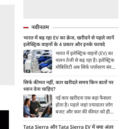
नवीनतम
भारत में बढ़ रहा EV का क्रेज, खरीदने से पहले जानें
इलेक्ट्रिक वाहनों के 4 प्रकार और इनके फायदे
भारत में इलेक्ट्रिक वाहनों (EV) का
चलन तेजी से बढ़ रहा है। इलेक्ट्रिक
मोबिलिटी अब सिर्फ पर्यावरण संरक्षण
तक सीमित नहीं है, बल्कि यह देश की
ऊर्जा सुरक्षा, आर्थिक विकास और
सिर्फ कीमत नहीं, कार खरीदते समय किन बातों पर
टिकाऊ परिवहन व्यवस्था का अहम
ध्यान देना चाहिए?
हिस्सा बनती जा रही है। 2016 के
नई कार खरीदना एक बड़ा फैसला
बाद से भारत में इलेक्ट्रिक वाहनों की
होता है। पहले जहां ज़्यादातर लोग
बिक्री में करीब 46 गुना बढ़ोतरी हुई
बजट और कार की कीमत को ही
है। वहीं, EV से जुड़े निर्यात का मूल्य
सबसे अहम मानते थे, वहीं आज
2020 में 12 लाख अमेरिकी डॉलर से
खरीदार कई दूसरे पहलुओं पर भी
Tata Sierra और Tata Sierra EV में क्या अंतर