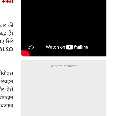
:
सस्ती
सकती है। अगर कीमत की बात की
जाए तो माना जा रहा है कि इसकी
कीमत 20 से 30 लाख के बीच हो
सकती है।
ाचार की
्ध हैं।
ए सिरे
ALSO
टीवीएस
 परिवहन
और ऐसे
 योगदान
ा बजाज