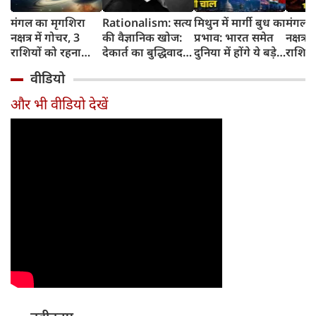
मंगल का मृगशिरा
Rationalism: सत्य
मिथुन में मार्गी बुध का
मंगल क
नक्षत्र में गोचर, 3
की वैज्ञानिक खोज:
प्रभाव: भारत समेत
नक्षत्र म
राशियों को रहना
देकार्त का बुद्धिवाद
दुनिया में होंगे ये बड़े
राशियो
होगा 12 अगस्त तक
और आधुनिक दर्शन
बदलाव
चमकेग
वीडियो
सावधान
का जन्म
किसे र
सावधा
और भी वीडियो देखें