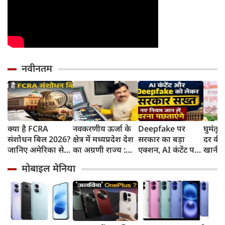
नवीनतम
क्या है FCRA
नवकरणीय ऊर्जा के
Deepfake पर
घुमंतू
संशोधन बिल 2026?
क्षेत्र में मध्यप्रदेश देश
सरकार का बड़ा
दर की ठ
जानिए अमेरिका से
का अग्रणी राज्य :
एक्शन, AI कंटेंट पर
खानी पड
लेकर मिजोरम के CM
मुख्यमंत्री डॉ. मोहन
लेबल जरूरी,
के साथ
मोबाइल मेनिया
क्यों हैं चिंतित
यादव
गैरकानूनी सामग्री अब
विकास
3 घंटे में हटानी होगी,
CM यो
नए नियम जान लें
वरना पछताएंगे