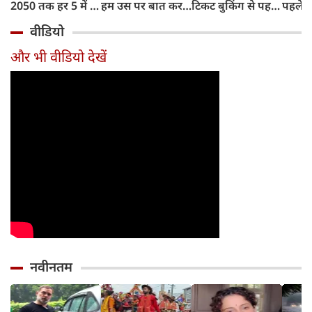
2050 तक हर 5 में 1
हम उस पर बात कर
टिकट बुकिंग से पहले
पहले जा
भारतीय होगा 60
सकते हैं?
करना होगा ये जरूरी
वाहनों 
वीडियो
साल से ज्यादा उम्र का
काम, जानें पूरा
और इन
तरीका
और भी वीडियो देखें
नवीनतम