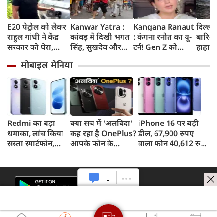
E20 पेट्रोल को लेकर
Kanwar Yatra :
Kangana Ranaut
दिल्ली
राहुल गांधी ने केंद्र
कांवड़ में दिखी भगत
: कंगना रनौत का यू-
बारिश 
सरकार को घेरा,
सिंह, सुखदेव और
टर्न! Gen Z को
हाहाका
कहा- बहुत बड़ा मुद्दा,
राजगुरु की
बताया भारत की
में जलभ
मोबाइल मेनिया
लोगों की गाड़ियां हो
अमरगाथा,
'सबसे बड़ी ताकत',
जाम में
रहीं खराब, BJP ने
शिवभक्तों ने अनोखे
कुछ दिन पहले
सड़कों
बताया खराब
अंदाज में दी
प्रदर्शनकारियों को
तक पा
पटकथा
श्रद्धांजलि
कहा था 'जेनरेशन
गटर'
Redmi का बड़ा
क्या सच में 'अलविदा'
iPhone 16 पर बड़ी
धमाका, लांच किया
कह रहा है OnePlus?
डील, 67,900 रुपए
सस्ता स्मार्टफोन,
आपके फोन के
वाला फोन 40,612 रुपए
8,000mAh बैटरी
अपडेट्स और वारंटी पर
में खरीदने का मौका, ऐसे
और 50MP कैमरा
आया बड़ा अपडेट
मिलेगा डिस्काउंट