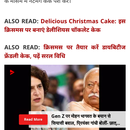
के मौसम में नटमेग केक पेश करें।
ALSO READ:
Delicious Christmas Cake: इस
क्रिसमस पर बनाएं डेलीशियस चॉकलेट केक
ALSO READ:
क्रिसमस पर तैयार करें डायबिटीज
फ्रेंडली केक, पढ़ें सरल विधि
Gen Z पर मोहन भागवत के बयान से
Read More
सियासी बवाल, प्रियंका गांधी बोलीं- छात्रों
को किसी सर्टिफिकेट की जरूरत नहीं