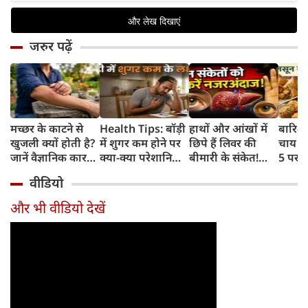
जरुर पढ़ें
मच्छर के काटने से
Health Tips: बॉड़ी
हाथों और आंखों में
बारिश 
खुजली क्यों होती है?
में शुगर कम होने पर
छिपे हैं लिवर की
चाय के
जानें वैज्ञानिक कारण
क्या-क्या परेशानियां
बीमारी के संकेत!
5 परफे
और उपचार
होती हैं, जानें काम की
भूलकर भी न करें इन्हें
कॉम्बि
वीडियो
बातें
नजरअंदाज
क्रिस्पी
कोई क
और भी वीडियो देखें