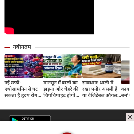
नवीनतम
नई स्टडी:
मानसून में बालों का
सावधान! थाली में
एंथोसायनिन से घट
झड़ना और चेहरे की
रखा पनीर असली है
कांवड़ 
सकता है हृदय रोग
चिपचिपाहट होगी
या वेजिटेबल ऑयल
बम’ का
और डायबिटीज का
गायब, बस डेली
से बना नकली? 2
खतरा, जानिए कैसे
रूटीन में शामिल करें
मिनट के इस टेस्ट से
ये 5 लाइफस्टाइल
जानें सच्चाई
टिप्स