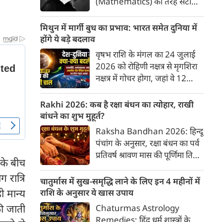
(Mathematics) की तरह सटीक,
अकाट्य और संदेह से परे बनाया
जाए। वे एक ऐसा सार्वभौमिक सत्य
मिथुन में मार्गी बुध का प्रभाव: भारत समेत दुनिया में
खोजना चाहते थे, जिस पर कोई भी
होंगे ये बड़े बदलाव
प्रश्नचिह्न न लगा सके। इसी विचार ने
वृषभ राशि के मंगल का 24 जुलाई
बुद्धिवाद (Rationalism) की नींव
2026 को रोहिणी नक्षत्र से मृगशिरा
रखी। आइए, देकार्त के इस अद्भुत
नक्षत्र में गोचर होगा, जहां वे 12
दार्शनिक चिंतन के 4 प्रमुख स्तंभों को
अगस्त तक रहेंगे। ज्योतिष की दुनिया
गहराई से समझते हैं।
में एक बड़ा हलचल भरा मोड़ आ चुका
Rakhi 2026: कब है रक्षा बंधन का त्योहार, राखी
है- बुध ग्रह अपनी ही प्रिय राशि मिथुन
बांधने का शुभ मुहूर्त?
में सीधे (मार्गी) चलने लगे हैं। अब जब
Raksha Bandhan 2026: हिन्दू
बुद्धि और संवाद का कारक ग्रह सीधी
पंचांग के अनुसार, रक्षा बंधन का पर्व
चाल चलेगा, तो जाहिर है आपकी
प्रतिवर्ष श्रावण मास की पूर्णिमा तिथि
सोच, बातचीत और फैसलों की रफ्तार
 के बीच
को मनाया जाता है। भारतीय संस्कृति
भी बदल जाएगी।
ग रात्रि
में इसे मिठास और खुशियों का उत्सव
चातुर्मास में सुख-समृद्धि लाने के लिए इन 4 महीनों में
माना गया है। यह भाई-बहन के प्रेम
ी मान्य
राशि के अनुसार ये खास उपाय
का पावन पर्व है। यहां जानें रक्षा बंधन
की जाती
Chaturmas Astrology
2026 कब है? जानें रक्षा बंधन
Remedies: हिंदू धर्म शास्त्रों के