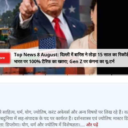
Top News 8 August: दिल्ली में बारिश ने तोड़ा 15 साल का रिकॉर्
ore
भारत पर 100% टैरिफ का खतरा; Gen Z पर कंगना का यू-टर्न
्षों से साहित्य, धर्म, योग, ज्योतिष, करंट अफेयर्स और अन्य विषयों पर लिख रहे हैं। व
 वेबदुनिया में सह-संपादक के पद पर कार्यरत हैं। दर्शनशास्त्र एवं ज्योतिष: मास्टर डिग
 डिप्लोमा। योग, धर्म और ज्योतिष में विशेषज्ञता।....
और पढ़ें