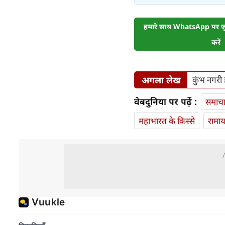
हमारे साथ WhatsApp पर जुड
करें
अगला लेख
कुंभ नगरी 
वेबदुनिया पर पढ़ें :
समाच
महाभारत के किस्से
रामा