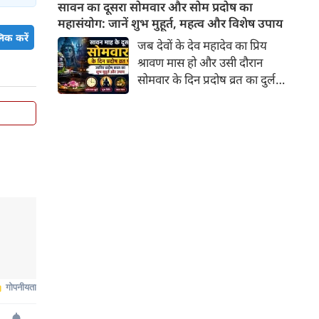
अगस्त 2026 को लगने जा रहा है।
सावन का दूसरा सोमवार और सोम प्रदोष का
प्रतिष्ठा और तेज की प्राप्ति होती है।
दोनों ग्रहण अगस्त माह में लगने वाले
महासंयोग: जानें शुभ मुहूर्त, महत्व और विशेष उपाय
हैं। एक ही माह में दो ग्रहण योग के
िक करें
जब देवों के देव महादेव का प्रिय
चलते इन राशियों पर पड़ेगा इसका
श्रावण मास हो और उसी दौरान
सीधा असर।
सोमवार के दिन प्रदोष व्रत का दुर्लभ
संयोग बन जाए, तो इसकी महिमा
और भी अधिक फलदायी हो जाती है।
जब त्रयोदशी तिथि सोमवार को पड़ती
है, तो इसे 'सोम प्रदोष' कहा जाता है।
श्रावण सोमवार और प्रदोष का यह
पावन मिलन शिव भक्तों के लिए
भगवान भोलेनाथ की विशेष कृपा पाने
का सबसे उत्तम अवसर है।