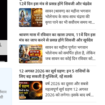
अनुसार, किसी भी शुभ कार्य को सही
12वें दिन इस मंत्र से प्रसन्न होंगे शिवजी और चंद्रदेव
मुहूर्त में करने से सफलता की
सावन (श्रावण) का महीना भगवान
संभावना बढ़ जाती है। 'वेबदुनिया'
भोलेनाथ के साथ-साथ चंद्रमा की
आपके लिए लेकर आया है 09
कृपा पाने का भी सर्वोत्तम समय माना
अगस्‍त, 2026 का विशेष पंचांग और
गया है। सावन के दूसरे सोमवार और
शुभ-अशुभ मुहूर्त।
12वें दिन का यह विशेष संयोग
श्रावण मास में रविवार का खास उपाय, 11वें दिन इस
आपके जीवन से मानसिक तनाव,
मंत्र का जाप करने से प्रसन्न होंगे शिवजी और सूर्यदेव
नकारात्मकता और आर्थिक तंगी को
ड,
सावन का महीना पूर्णतः भगवान
दूर कर सुख-समृद्धि ला सकता है। इस
भोलेनाथ को समर्पित होता है, लेकिन
बार दूसरा सोमवार 10 अगस्त 2026
जब सावन का कोई दिन रविवार को
को रहेगा।
पड़ता है, तो इसका आध्यात्मिक
महत्व दोगुना हो जाता है। ज्योतिष
12 अगस्त 2026 का सूर्य ग्रहण: इन 5 राशियों के
और शास्त्रों में सूर्यदेव को भगवान
लिए बढ़ सकती हैं मुश्किलें, रहें सतर्क
शिव का ही प्रत्यक्ष स्वरूप (शिव-सूर्य)
वर्ष 2026 का दूसरा और सबसे
माना गया है। सावन के 11वें दिन
महत्वपूर्ण सूर्य ग्रहण 12 अगस्त
र्तमान
(रविवार) को शिवजी की उपासना के
2026 को लगेगा। इसके बाद वर्ष
्री
साथ-साथ सूर्यदेव की पूजा करने से
2026 का दूसरा चंद्र ग्रहण 28
व्यक्ति को आरोग्य, मान-सम्मान, पद-