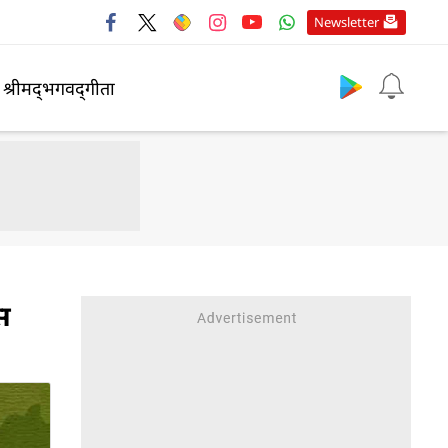
Newsletter
श्रीमद्‍भगवद्‍गीता
स