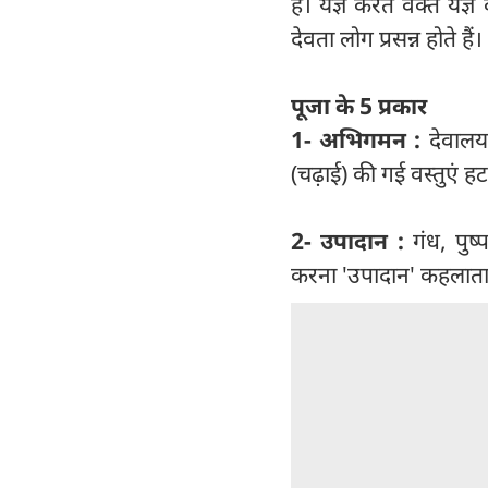
है। यज्ञ करते वक्त यज
देवता लोग प्रसन्न होते ह
पूजा के 5 प्रकार
1- अभिगमन :
देवालय 
(चढ़ाई) की गई वस्तुएं हट
2- उपादान :
गंध, पुष्
करना 'उपादान' कहलाता 