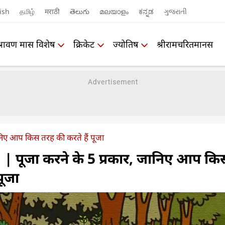
ish
தமிழ்
मराठी
తెలుగు
മലയാളം
ಕನ್ನಡ
ગુજરાતી
श्रावण मास विशेष
क्रिकेट
ज्योतिष
श्रीरामचरितमानस
ानिए आप किस तरह की करते हैं पूजा
| पूजा करने के 5 प्रकार, जानिए आप कि
पूजा