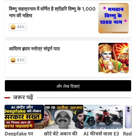
जरूर पढ़ें
Deepfake पर
छोटे बेटे अबान की
AI फीचर्स वाला E3
Redmi