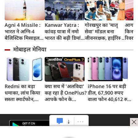
Agni 4 Missile :
Kanwar Yatra :
गोरखपुर का 'मातृ
आगरा म
भारत ने अग्नि-4
कांवड़ यात्रा में नमो
सेवा' मॉडल बना
किनारे
बैलिस्टिक मिसाइल
भारत की बढ़ी डिमांड,
जीवनरक्षक, हाईरिस्क
रिवर फ्
का सफल परीक्षण
गाजियाबाद समेत
गर्भवती महिलाओं के
करोड़ 
मोबाइल मेनिया
किया, 4,000 KM
कई स्टेशनों पर 50%
इलाज से बची 77
करेगी 
तक मारक क्षमता
तक बढ़ी यात्रियों की
जिंदगियां
मिलेंग
संख्या
सुविधा
Redmi का बड़ा
क्या सच में 'अलविदा'
iPhone 16 पर बड़ी
धमाका, लांच किया
कह रहा है OnePlus?
डील, 67,900 रुपए
सस्ता स्मार्टफोन,
आपके फोन के
वाला फोन 40,612 रुपए
8,000mAh बैटरी
अपडेट्स और वारंटी पर
में खरीदने का मौका, ऐसे
और 50MP कैमरा
आया बड़ा अपडेट
मिलेगा डिस्काउंट