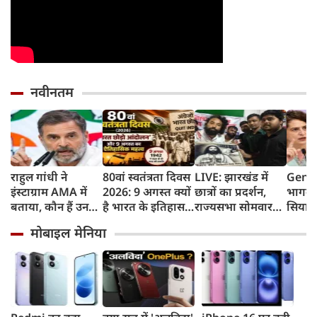
नवीनतम
राहुल गांधी ने
80वां स्वतंत्रता दिवस
LIVE: झारखंड में
Gen Z
इंस्टाग्राम AMA में
2026: 9 अगस्त क्यों
छात्रों का प्रदर्शन,
भागवत
बताया, कौन हैं उनका
है भारत के इतिहास
राज्यसभा सोमवार
सियास
पसंदीदा नेता?
का सबसे अहम दिन?
तक स्थगित
प्रियंक
मोबाइल मेनिया
जानिए भारत छोड़ो
छात्रों
आंदोलन की कहानी
सर्टिफ
जरूरत 