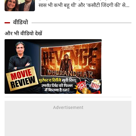
किया गया है।
सास भी कभी बहू थी' और 'कसौटी जिंदगी की' से
लेकर 'कहानी घर-घर की' तक, इन धारावाहिकों ने
कई कलाकारों को घर-घर में पहचान दिलाई। इन्हीं
वीडियो
लोकप्रिय शोज में से एक 'कहानी घर-घर की' में साक्षी
और भी वीडियो देखें
तंवर की ऑनस्क्रीन बेटी 'श्रुति' का किरदार निभाकर
एक्ट्रेस टीना पारेख ने दर्शकों के दिलों में अपनी खास
जगह बनाई थी।