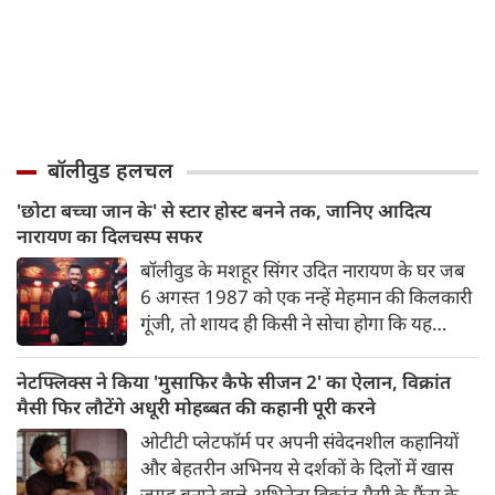
बॉलीवुड हलचल
'छोटा बच्चा जान के' से स्टार होस्ट बनने तक, जानिए आदित्य
नारायण का दिलचस्प सफर
बॉलीवुड के मशहूर सिंगर उदित नारायण के घर जब
6 अगस्त 1987 को एक नन्हें मेहमान की किलकारी
गूंजी, तो शायद ही किसी ने सोचा होगा कि यह
बालक आगे चलकर अपनी बहुमुखी प्रतिभा से हर
उम्र के दर्शकों का दिल जीत लेगा। हम बात कर रहे हैं
नेटफ्लिक्स ने किया 'मुसाफिर कैफे सीजन 2' का ऐलान, विक्रांत
जाने-माने सिंगर, एक्टर और टीवी के सबसे चहेते
मैसी फिर लौटेंगे अधूरी मोहब्बत की कहानी पूरी करने
होस्ट आदित्य नारायण की।
ओटीटी प्लेटफॉर्म पर अपनी संवेदनशील कहानियों
और बेहतरीन अभिनय से दर्शकों के दिलों में खास
जगह बनाने वाले अभिनेता विक्रांत मैसी के फैंस के