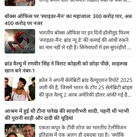
लिए एक बेहद शानदार खबर सामने आई है।
नेटफ्लिक्स की लोकप्रिय रोमांटिक वेब सीरीज
बॉक्स ऑफिस पर 'स्पाइडर-मैन' का महाजाल: 300 करोड़ पार, अब
'मुसाफिर कैफे' के दूसरे सीजन की आधिकारिक पुष्टि
400 करोड़ पर नजर
कर दी गई है।
भारतीय बॉक्स ऑफिस पर इन दिनों हॉलीवुड फिल्म
'स्पाइडर-मैन: ब्रांड न्यू डे' की कमाई की आंधी रुकने
का नाम नहीं ले रही है। सिनेमाघरों में इस सुपरहीरो ने
ऐसा जाला बुना है कि दर्शक खुद-ब-खुद खींचे चले
आ रहे हैं। अपने ऐतिहासिक एक्सटेंडेड वीकेंड के
ब्रांड वैल्यू में रणवीर सिंह ने विराट कोहली को छोड़ा पीछे, शाहरुख
बाद, आम वर्किंग डेज (सोमवार और मंगलवार) में भी
खान बने नंबर-1
फिल्म का शानदार प्रदर्शन जारी है।
क्रोल ने अपनी सेलेब्रिटी ब्रांड वैल्यूएशन रिपोर्ट 2025
जारी की है, जिसमें भारत के टॉप 25 सेलेब्रिटी ब्रांड्स
की कुल वैल्यू 2 अरब अमेरिकी डॉलर आंकी गई है।
यह पिछले साल के मुकाबले 3.7 फीसदी कम है।
रिपोर्ट के मुताबिक, इस लिस्ट में 13 पुरुष और 12
आश्रम में हुई थी टीना पारेख की सादगीभरी शादी, पहनी थी भाभी
महिला सेलेब्रिटीज शामिल हैं। उनकी ब्रांड वैल्यू का
की पुरानी साड़ी और दादी की चूड़ियां
आकलन उनके ब्रांड एंडोर्समेंट पोर्टफोलियो और
एकता कपूर के टीवी शोज का भारतीय टेलीविजन
सोशल मीडिया पर उनकी मौजूदगी के आधार पर
इतिहास में एक अलग ही दबदबा रहा है। 'क्योंकि