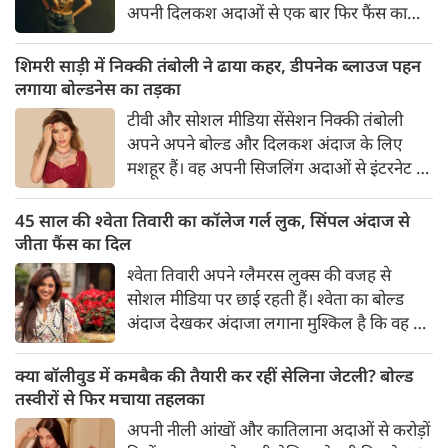
अपनी दिलकश अदाओं से एक बार फिर फैंस का
दिल जीत लिया है। पलक ने एक बेहद यूनीक और
स्टाइलिश गोल्डन कॉर्सेट टॉप में अपनी कुछ तस्वीरें
शिमरी साड़ी में निक्की तंबोली ने ढाया कहर, डीपनेक ब्लाउज पहन
शेयर की है।
लगाया बोल्डनेस का तड़का
टीवी और सोशल मीडिया सेंसेशन निक्की तंबोली
अपने अपने बोल्ड और दिलकश अंदाज के लिए
मशहूर हैं। वह अपनी सिजलिंग अदाओं से इंटरनेट पर
तहलका मचाती रहती हैं। इस बार निक्की ने मरून
कलर की साड़ी में अपनी कुछ सुपर सिजलिंग तस्वीरें
45 साल की श्वेता तिवारी का कॉलेज गर्ल लुक, सिंपल अंदाज से
शेयर की है। खूबसूरत शिमरी साड़ी में निक्की की
जीता फैंस का दिल
अदाएं देखने लायक है।
श्वेता तिवारी अपने ग्लैमरस लुक्स की वजह से
सोशल मीडिया पर छाई रहती हैं। श्वेता का बोल्ड
अंदाज देखकर अंदाजा लगाना मुश्किल है कि वह दो
बच्चों की मां हैं। 45 साल की श्वेता तिवारी की
तस्वीरों पर फैंस जमकर प्यार लुटाते हैं। इस बार
क्या बॉलीवुड में कमबैक की तैयारी कर रहीं सेलिना जेटली? बोल्ड
श्वेता तिवारी ने वेकेशन से अपनी कुछ तस्वीरें शेयर
तस्वीरों से फिर मचाया तहलका
की है।
अपनी नीली आंखों और कातिलाना अदाओं से करोड़ों