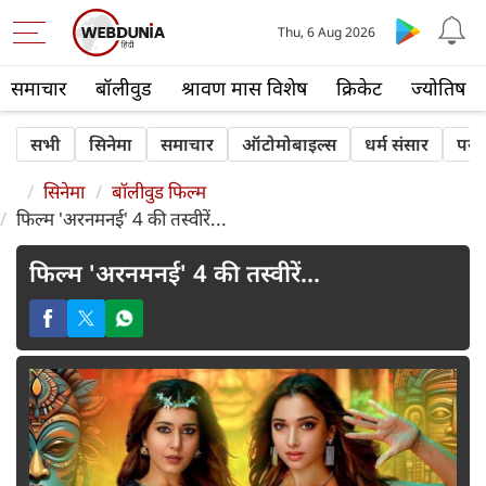
Thu, 6 Aug 2026
समाचार
बॉलीवुड
श्रावण मास विशेष
क्रिकेट
ज्योतिष
सभी
सिनेमा
समाचार
ऑटोमोबाइल्स
धर्म संसार
पर्य
सिनेमा
बॉलीवुड फिल्म
फिल्म 'अरनमनई' 4 की तस्वीरें...
फिल्म 'अरनमनई' 4 की तस्वीरें...