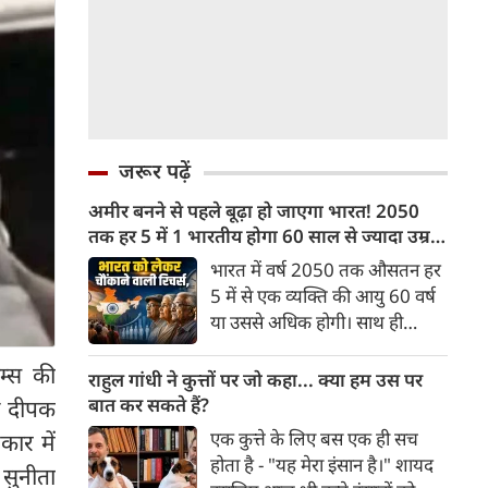
जरूर पढ़ें
अमीर बनने से पहले बूढ़ा हो जाएगा भारत! 2050
तक हर 5 में 1 भारतीय होगा 60 साल से ज्यादा उम्र
का
भारत में वर्ष 2050 तक औसतन हर
5 में से एक व्यक्ति की आयु 60 वर्ष
या उससे अधिक होगी। साथ ही
लगभग 10 में से 7 बुजुर्ग ग्रामीण
यम्स की
भारत में रहेंगे। ‘ट्रांसफॉर्म रूरल
राहुल गांधी ने कुत्तों पर जो कहा... क्या हम उस पर
इंडिया’ (टीआरआई) की रिचर्स के
बात कर सकते हैं?
ा दीपक
अनुसार भारत विकसित देशों के
एक कुत्ते के लिए बस एक ही सच
कार में
विपरीत समृद्ध बनने से पहले ही वृद्ध
होता है - "यह मेरा इंसान है।" शायद
 सुनीता
होती आबादी वाले देश की श्रेणी में