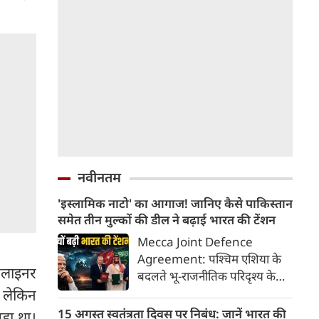
नवीनतम
'इस्लामिक नाटो' का आगाज! जानिए कैसे पाकिस्तान
समेत तीन मुल्कों की डील ने बढ़ाई भारत की टेंशन
Mecca Joint Defence
Agreement: पश्चिम एशिया के
ारलाइनर
बदलते भू-राजनीतिक परिदृश्य के
बीच तुर्की, पाकिस्तान और सऊदी
, लेकिन
अरब ने एक ऐतिहासिक और
15 अगस्त स्वतंत्रता दिवस पर निबंध: जानें भारत की
ड़ा था।