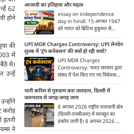
रणनीतिक 'मक्का संयुक्त रक्षा
आजादी का इतिहास और महत्व
्हें 62
समझौते' (Mecca Joint
essay on independence
री होने
Defence Agreement) पर
day in hindi: 15 अगस्त 1947
हस्ताक्षर किए हैं।
को भारत को ब्रिटिश हुकूमत से
आजादी मिली थी। यह ऐतिहासिक
दिन जहाँ स्वतंत्रता का उल्लास लेकर
UPI MDR Charges Controversy: UPI लेनदेन
ड्‍या की
आया, वहीं देशवासियों को विभाजन
शुल्क में 'ट्रंप कनेक्शन' की क्यों हो रही चर्चा?
003 में
के गहरे जख्म और दर्द का भी सामना
UPI MDR Charges
ैठे थे।
करना पड़ा। इस दर्द के बावजूद,
Controversy: भारत सरकार द्वारा
भारतीयों ने अपने अतीत को भुलाकर
 उन्हें
संसद में पेश किए गए नए विधेयक—
एक नए भारत के निर्माण का संकल्प
कराधान कानून (संशोधन) विधेयक,
लिया और वैश्विक पटल पर देश की
2026—के जरिए बैंकों और भुगतान
भारी बारिश से गुरुग्राम बना जलग्राम, दिल्ली में
एक मजबूत पहचान गढ़ी। आइए,
प्रणाली प्रदाताओं को यूपीआई (UPI)
जलभराव से जगह-जगह जाम
स्वतंत्रता दिवस (15 अगस्त) पर एक
न्होंने
और रूपे (RuPay) डेबिट कार्ड
8 अगस्त 2026 राष्ट्रीय राजधानी क्षेत्र
प्रेरणादायक निबंध पढ़ते हैं।
2 करोड़
भुगतानों पर मर्चेंट डिस्काउंट रेट
(दिल्ली-एनसीआर) में मानसून का
(MDR) यानी लेनदेन शुल्क लगाने
को इतनी
प्रकोप जारी है। 8 अगस्त 2026 को
की अनुमति देने के प्रावधानों ने देश में
तड़के से हो रही मूसलाधार बारिश ने
यम्स ने
एक बड़ी बहस छेड़ दी है।