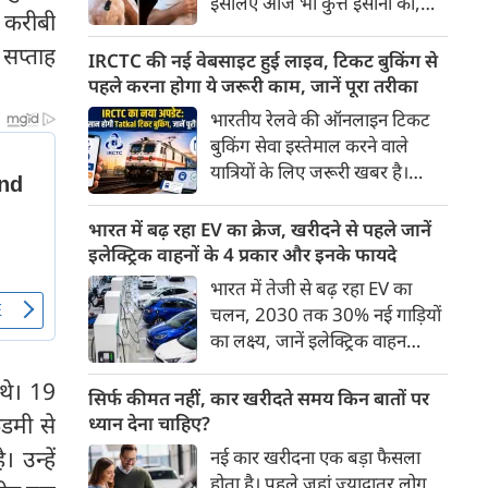
इसलिए आज भी कुत्ते इंसानों को,
पहुंच रहा है।
 करीबी
इंसानों से बेहतर समझते हैं। जब हम
सप्ताह
भू-राजनीति से लेकर कृत्रिम
IRCTC की नई वेबसाइट हुई लाइव, टिकट बुकिंग से
बुद्धिमत्ता, जलवायु परिवर्तन से लेकर
पहले करना होगा ये जरूरी काम, जानें पूरा तरीका
क्रिकेट तक हर विषय पर बहस कर
भारतीय रेलवे की ऑनलाइन टिकट
सकते हैं, तो उस जीव पर भी एक
बुकिंग सेवा इस्तेमाल करने वाले
गंभीर चर्चा बनती है जिसने किसी भी
यात्रियों के लिए जरूरी खबर है।
सभ्यता से पहले इंसान का साथ चुना
IRCTC ने अपनी नई टिकट बुकिंग
था। दुर्भाग्य यह है कि आज कुत्तों के
वेबसाइट का बीटा वर्जन लॉन्च कर
भारत में बढ़ रहा EV का क्रेज, खरीदने से पहले जानें
बारे में हमारी राय पशु-चिकित्सकों,
दिया है। करीब 24 साल पुराने
इलेक्ट्रिक वाहनों के 4 प्रकार और इनके फायदे
व्यवहार वैज्ञानिकों या विशेषज्ञों से
इंटरफेस के बाद वेबसाइट को नए
भारत में तेजी से बढ़ रहा EV का
कम... और व्हाट्सऐप यूनिवर्सिटी से
डिजाइन और कई नए फीचर्स के साथ
चलन, 2030 तक 30% नई गाड़ियों
ज़्यादा बनती है।
अपडेट किया गया है।
का लक्ष्य, जानें इलेक्ट्रिक वाहन
कितने प्रकार के होते हैं और क्या है
 थे। 19
200 अरब रुपए का मौका
सिर्फ कीमत नहीं, कार खरीदते समय किन बातों पर
डमी से
ध्यान देना चाहिए?
 उन्हें
नई कार खरीदना एक बड़ा फैसला
होता है। पहले जहां ज़्यादातर लोग