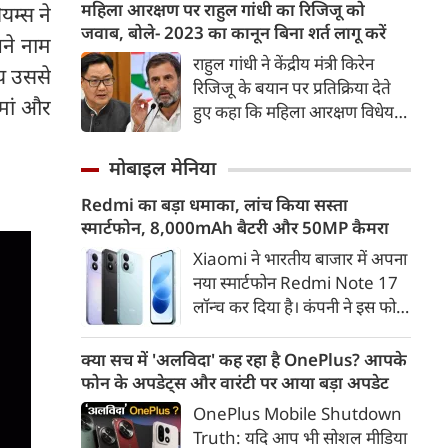
दिल्ली और गुरुग्राम की रफ्तार पर
महिला आरक्षण पर राहुल गांधी का रिजिजू को
यम्स ने
ब्रेक लगा दिया है। भारी वर्षा के कारण
जवाब, बोले- 2023 का कानून बिना शर्त लागू करें
पने नाम
गुरुग्राम की सड़कें नदियों में तब्दील हो
राहुल गांधी ने केंद्रीय मंत्री किरेन
मय उससे
गईं, जिससे शहर में 'जलग्राम' जैसे
रिजिजू के बयान पर प्रतिक्रिया देते
हालात बन गए हैं।
 मां और
हुए कहा कि महिला आरक्षण विधेयक
2023 में सर्वसम्मति से पारित हो
चुका है। उन्होंने सवाल उठाया कि तीन
मोबाइल मेनिया
साल बाद भी कानून लागू क्यों नहीं
Redmi का बड़ा धमाका, लांच किया सस्ता
हुआ और इसे परिसीमन से क्यों जोड़ा
स्मार्टफोन, 8,000mAh बैटरी और 50MP कैमरा
जा रहा है।
Xiaomi ने भारतीय बाजार में अपना
नया स्मार्टफोन Redmi Note 17
लॉन्च कर दिया है। कंपनी ने इस फोन
को TrueColour AMOLED
डिस्प्ले, 8,000mAh की बड़ी बैटरी
क्या सच में 'अलविदा' कह रहा है OnePlus? आपके
और Qualcomm Snapdragon
फोन के अपडेट्स और वारंटी पर आया बड़ा अपडेट
चिपसेट के साथ पेश किया है। फोन में
OnePlus Mobile Shutdown
50MP का मेन कैमरा दिया गया है।
Truth: यदि आप भी सोशल मीडिया