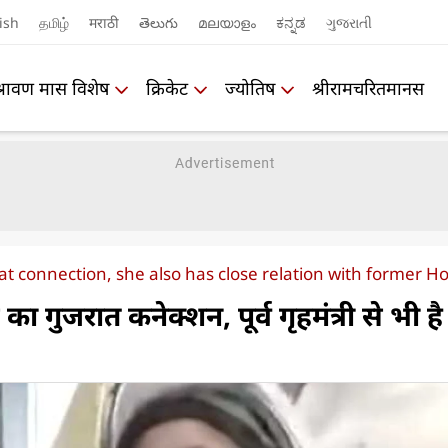
ish
தமிழ்
मराठी
తెలుగు
മലയാളം
ಕನ್ನಡ
ગુજરાતી
श्रावण मास विशेष
क्रिकेट
ज्योतिष
श्रीरामचरितमानस
at connection, she also has close relation with former H
ा गुजरात कनेक्शन, पूर्व गृहमंत्री से भी है