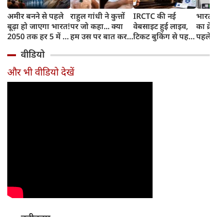
अमीर बनने से पहले
राहुल गांधी ने कुत्तों
IRCTC की नई
भारत म
बूढ़ा हो जाएगा भारत!
पर जो कहा... क्या
वेबसाइट हुई लाइव,
का क्रे
2050 तक हर 5 में 1
हम उस पर बात कर
टिकट बुकिंग से पहले
पहले जा
भारतीय होगा 60
सकते हैं?
करना होगा ये जरूरी
वाहनों 
वीडियो
साल से ज्यादा उम्र का
काम, जानें पूरा
और इन
तरीका
और भी वीडियो देखें