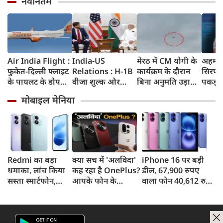
नवीनतम
Air India Flight :
India-US
मेरठ में CM योगी के
अहमदा
फुकेत-दिल्ली फ्लाइट
Relations : H-1B
कार्यक्रम के दौरान
सिरप क
के पायलट के डोप
वीजा शुल्क और
बिना अनुमति उड़ाया
पकड़ा
टेस्ट पर एयर इंडिया ने
इमिग्रेशन नीति के
ड्रोन, पुलिस ने युवक
क्राइम ब
मोबाइल मेनिया
कहा- रिपोर्ट नहीं
अलावा PM मोदी ने
को किया गिरफ्तार
रुपए 
मिली, टिप्पणी की
अमेरिकी उपराष्ट्रपति
जब्त क
स्थिति में नहीं
जेडी वेंस किन मुद्दों पर
की चर्चा
Redmi का बड़ा
क्या सच में 'अलविदा'
iPhone 16 पर बड़ी
धमाका, लांच किया
कह रहा है OnePlus?
डील, 67,900 रुपए
सस्ता स्मार्टफोन,
आपके फोन के
वाला फोन 40,612 रुपए
8,000mAh बैटरी
अपडेट्स और वारंटी पर
में खरीदने का मौका, ऐसे
और 50MP कैमरा
आया बड़ा अपडेट
मिलेगा डिस्काउंट