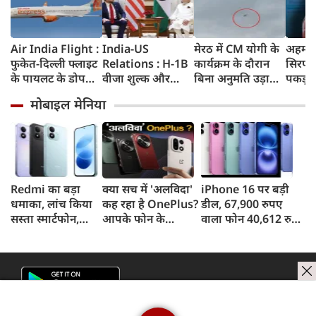
Air India Flight :
India-US
मेरठ में CM योगी के
अहमदा
फुकेत-दिल्ली फ्लाइट
Relations : H-1B
कार्यक्रम के दौरान
सिरप क
के पायलट के डोप
वीजा शुल्क और
बिना अनुमति उड़ाया
पकड़ा
टेस्ट पर एयर इंडिया ने
इमिग्रेशन नीति के
ड्रोन, पुलिस ने युवक
क्राइम ब
मोबाइल मेनिया
कहा- रिपोर्ट नहीं
अलावा PM मोदी ने
को किया गिरफ्तार
रुपए 
मिली, टिप्पणी की
अमेरिकी उपराष्ट्रपति
जब्त क
स्थिति में नहीं
जेडी वेंस किन मुद्दों पर
की चर्चा
Redmi का बड़ा
क्या सच में 'अलविदा'
iPhone 16 पर बड़ी
धमाका, लांच किया
कह रहा है OnePlus?
डील, 67,900 रुपए
सस्ता स्मार्टफोन,
आपके फोन के
वाला फोन 40,612 रुपए
8,000mAh बैटरी
अपडेट्स और वारंटी पर
में खरीदने का मौका, ऐसे
और 50MP कैमरा
आया बड़ा अपडेट
मिलेगा डिस्काउंट