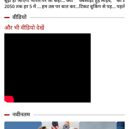
बूढ़ा हो जाएगा भारत!
पर जो कहा... क्या
वेबसाइट हुई लाइव,
का क्रे
2050 तक हर 5 में 1
हम उस पर बात कर
टिकट बुकिंग से पहले
पहले जा
भारतीय होगा 60
सकते हैं?
करना होगा ये जरूरी
वाहनों 
वीडियो
साल से ज्यादा उम्र का
काम, जानें पूरा
और इन
तरीका
और भी वीडियो देखें
नवीनतम