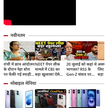
नवीनतम
रांची में छात्र आंदोलन
NEET पेपर लीक
20 जुलाई को कहां थे
असम बा
के दौरान नेहा बोरा
मामले में CBI का
भागवत? RSS के
लिए हे
पर फेंकी गई स्याही,
बड़ा खुलासा! ऐसे
Gen-Z संवाद पर
बड़ा ऐ
बोलीं- आंसू गैस और
चुराए गए थे सवाल,
CJP प्रमुख दीपके का
सरकार 
मोबाइल मेनिया
पेलेट से नहीं डरे, इससे
हैरान करने वाला
हमला, बोले- अब
रुपए 
भी नहीं डरेंगे
तरीका आया सामने
बहुत देर हो गई!