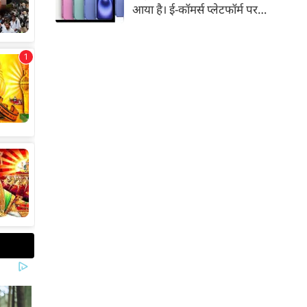
आया है। ई-कॉमर्स प्लेटफॉर्म पर
iPhone 16 के 128GB मॉडल की
कीमत सीधे डिस्काउंट के बाद
67,900 रुपए हो गई है। वहीं, अगर
ग्राहक एक्सचेंज ऑफर और चुनिंदा
बैंक कार्ड के डिस्काउंट का फायदा
उठाते हैं, तो इस फोन को प्रभावी तौर
पर सिर्फ 40,612 रुप में खरीदा जा
सकता है।