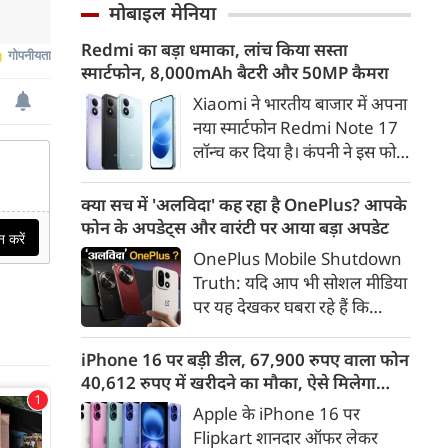
साकार करने के उद्देश्य से योगी
मोबाइल मेनिया
सरकार सभी उच्च शिक्षण संस्थानों में
Redmi का बड़ा धमाका, लांच किया सस्ता
व्यापक नशामुक्ति अभियान
स्मार्टफोन, 8,000mAh बैटरी और 50MP कैमरा
चलाएगी। विधानसभा परिसर में उच्च
शिक्षा मंत्री योगेंद्र उपाध्याय की
Xiaomi ने भारतीय बाजार में अपना
अध्यक्षता में प्रदेश के सभी राजकीय
नया स्मार्टफोन Redmi Note 17
विश्वविद्यालयों के कुलसचिवों एवं
लॉन्च कर दिया है। कंपनी ने इस फोन
परीक्षा नियंत्रकों की महत्वपूर्ण बैठक
को TrueColour AMOLED
आयोजित की गई।
डिस्प्ले, 8,000mAh की बड़ी बैटरी
क्या सच में 'अलविदा' कह रहा है OnePlus? आपके
और Qualcomm Snapdragon
फोन के अपडेट्स और वारंटी पर आया बड़ा अपडेट
चिपसेट के साथ पेश किया है। फोन में
OnePlus Mobile Shutdown
50MP का मेन कैमरा दिया गया है।
Truth: यदि आप भी सोशल मीडिया
इसके अलावा Redmi Note 17 में
पर यह देखकर घबरा रहे हैं कि
Corning Gorilla Glass 7i
"OnePlus मोबाइल बंद हो रहा है",
प्रोटेक्शन, IP65 रेटिंग और मजबूत
तो थोड़ा ठहरिए! टेक वर्ल्ड में किसी
iPhone 16 पर बड़ी डील, 67,900 रुपए वाला फोन
चेसिस जैसे फीचर्स मिलते हैं।
समय 'फ्लैगशिप किलर' के नाम से
40,612 रुपए में खरीदने का मौका, ऐसे मिलेगा
मशहूर इस ब्रांड को लेकर इंटरनेट पर
डिस्काउंट
Apple के iPhone 16 पर
लगातार कयासबाजी का दौर जारी है।
Flipkart शानदार ऑफर लेकर