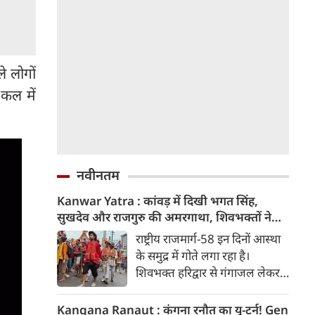
े लोगों
 कल में
नवीनतम
Kanwar Yatra : कांवड़ में दिखी भगत सिंह,
सुखदेव और राजगुरु की अमरगाथा, शिवभक्तों ने
अनोखे अंदाज में दी श्रद्धांजलि
राष्ट्रीय राजमार्ग-58 इन दिनों आस्था
के समुद्र में गोते लगा रहा है।
शिवभक्त हरिद्वार से गंगाजल लेकर
अपने-अपने गंतव्य की तरफ बढ़ रहे
है। लाखों शिवभक्तों के बीच रंग-
Kangana Ranaut : कंगना रनौत का यू-टर्न! Gen