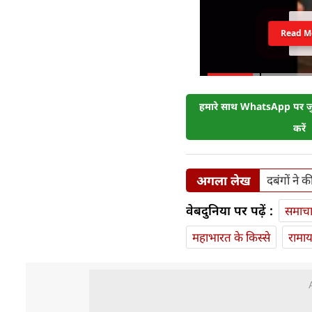
Read M
हमारे साथ WhatsApp पर जुड
करें
अगला लेख
दबंगों ने 
वेबदुनिया पर पढ़ें :
समाच
महाभारत के किस्से
रामा