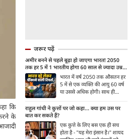
जरूर पढ़ें
अमीर बनने से पहले बूढ़ा हो जाएगा भारत! 2050
तक हर 5 में 1 भारतीय होगा 60 साल से ज्यादा उम्र
का
भारत में वर्ष 2050 तक औसतन हर
5 में से एक व्यक्ति की आयु 60 वर्ष
या उससे अधिक होगी। साथ ही
लगभग 10 में से 7 बुजुर्ग ग्रामीण
कहा कि
भारत में रहेंगे। ‘ट्रांसफॉर्म रूरल
राहुल गांधी ने कुत्तों पर जो कहा... क्या हम उस पर
इंडिया’ (टीआरआई) की रिचर्स के
बात कर सकते हैं?
करने के
अनुसार भारत विकसित देशों के
एक कुत्ते के लिए बस एक ही सच
 आजादी
विपरीत समृद्ध बनने से पहले ही वृद्ध
होता है - "यह मेरा इंसान है।" शायद
होती आबादी वाले देश की श्रेणी में