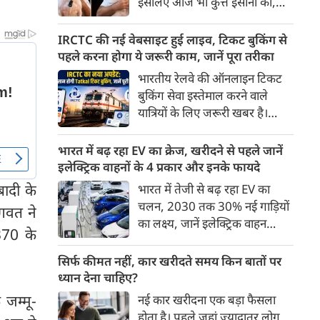
इसलिए आज भी कुत्ते इंसानों को,
पहुंच रहा है।
इंसानों से बेहतर समझते हैं। जब हम
भू-राजनीति से लेकर कृत्रिम
IRCTC की नई वेबसाइट हुई लाइव, टिकट बुकिंग से
बुद्धिमत्ता, जलवायु परिवर्तन से लेकर
पहले करना होगा ये जरूरी काम, जानें पूरा तरीका
क्रिकेट तक हर विषय पर बहस कर
भारतीय रेलवे की ऑनलाइन टिकट
सकते हैं, तो उस जीव पर भी एक
बुकिंग सेवा इस्तेमाल करने वाले
गंभीर चर्चा बनती है जिसने किसी भी
यात्रियों के लिए जरूरी खबर है।
सभ्यता से पहले इंसान का साथ चुना
IRCTC ने अपनी नई टिकट बुकिंग
था। दुर्भाग्य यह है कि आज कुत्तों के
वेबसाइट का बीटा वर्जन लॉन्च कर
भारत में बढ़ रहा EV का क्रेज, खरीदने से पहले जानें
बारे में हमारी राय पशु-चिकित्सकों,
दिया है। करीब 24 साल पुराने
इलेक्ट्रिक वाहनों के 4 प्रकार और इनके फायदे
व्यवहार वैज्ञानिकों या विशेषज्ञों से
इंटरफेस के बाद वेबसाइट को नए
ादी के
भारत में तेजी से बढ़ रहा EV का
कम... और व्हाट्सऐप यूनिवर्सिटी से
डिजाइन और कई नए फीचर्स के साथ
चलन, 2030 तक 30% नई गाड़ियों
ज़्यादा बनती है।
गवत ने
अपडेट किया गया है।
का लक्ष्य, जानें इलेक्ट्रिक वाहन
370 के
कितने प्रकार के होते हैं और क्या है
200 अरब रुपए का मौका
सिर्फ कीमत नहीं, कार खरीदते समय किन बातों पर
ध्यान देना चाहिए?
 जम्मू-
नई कार खरीदना एक बड़ा फैसला
होता है। पहले जहां ज़्यादातर लोग