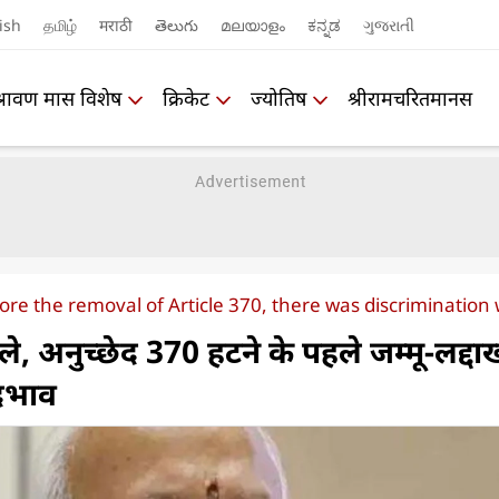
ish
தமிழ்
मराठी
తెలుగు
മലയാളം
ಕನ್ನಡ
ગુજરાતી
श्रावण मास विशेष
क्रिकेट
ज्योतिष
श्रीरामचरितमानस
re the removal of Article 370, there was discriminatio
, अनुच्छेद 370 हटने के पहले जम्मू-लद्दा
दभाव