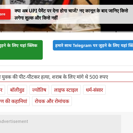
NEET पेपर लीक में बड़ा खुलासा! CBI का दावा- NTA के अधिकारियों न
ore
ही लीक किए थे प्रश्नपत्र
़ने के लिए यहां क्लिक
हमारे साथ Telegram पर जुड़ने के लिए यहां क्ल
की युवक की पीट-पीटकर हत्‍या, शराब के लिए मांगे थे 500 रुपए
ार
बॉलीवुड
ज्योतिष
लाइफ स्‍टाइल
धर्म-संसार
यण की कहानियां
रोचक और रोमांचक