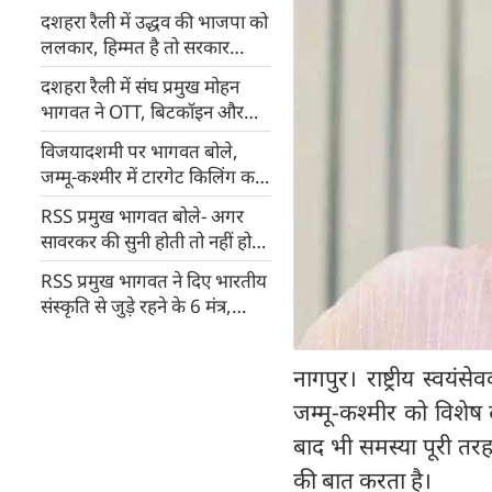
दशहरा रैली में उद्धव की भाजपा को
ललकार, हिम्मत है तो सरकार
गिराकर दिखाओ...
दशहरा रैली में संघ प्रमुख मोहन
भागवत ने OTT, बिटकॉइन और
नशीले पदार्थों पर जताई चिंता
विजयादशमी पर भागवत बोले,
जम्मू-कश्मीर में टारगेट किलिंग कर
रहे हैं आतंकी
RSS प्रमुख भागवत बोले- अगर
सावरकर की सुनी होती तो नहीं होता
देश का विभाजन...
RSS प्रमुख भागवत ने दिए भारतीय
संस्कृति से जुड़े रहने के 6 मंत्र,
धर्मांतरण को लेकर कही यह बड़ी
बात...
नागपुर। राष्ट्रीय स्
जम्मू-कश्मीर को विशेष द
बाद भी समस्या पूरी तर
की बात करता है।