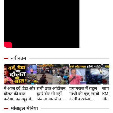
नवीनतम
मैं आज दर्द, डेटा और
रांची छात्र आंदोलन:
प्रयागराज में राहुल
जापान
दौलत की बात
दूसरे दौर भी नहीं
गांधी की गूंज, छात्रों
KMPH 
करुंगा, चक्रव्यूह में
निकला बातचीत का
के बीच खोला
चीन क
फंसे हैं देश के छात्र,
कोई नतीजा, MLA
रोजगार के '5 बंद
टाइफून
मोबाइल मेनिया
रील नशा है, छात्रों की
जयराम महतो ने
दरवाजों' का सच
में अलर