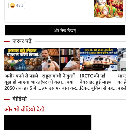
जरूर पढ़ें
अमीर बनने से पहले
राहुल गांधी ने कुत्तों
IRCTC की नई
भारत म
बूढ़ा हो जाएगा भारत!
पर जो कहा... क्या
वेबसाइट हुई लाइव,
का क्रे
2050 तक हर 5 में 1
हम उस पर बात कर
टिकट बुकिंग से पहले
पहले जा
भारतीय होगा 60
सकते हैं?
करना होगा ये जरूरी
वाहनों 
वीडियो
साल से ज्यादा उम्र का
काम, जानें पूरा
और इन
तरीका
और भी वीडियो देखें