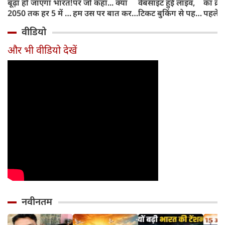
बूढ़ा हो जाएगा भारत!
पर जो कहा... क्या
वेबसाइट हुई लाइव,
का क्रे
2050 तक हर 5 में 1
हम उस पर बात कर
टिकट बुकिंग से पहले
पहले जा
भारतीय होगा 60
सकते हैं?
करना होगा ये जरूरी
वाहनों 
वीडियो
साल से ज्यादा उम्र का
काम, जानें पूरा
और इन
तरीका
और भी वीडियो देखें
नवीनतम