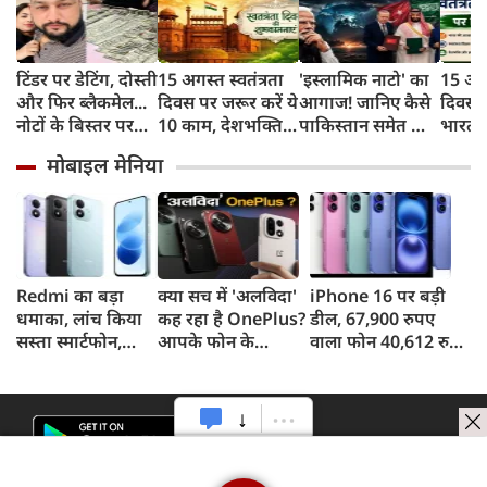
टिंडर पर डेटिंग, दोस्ती
15 अगस्त स्वतंत्रता
'इस्लामिक नाटो' का
15 अगस्
और फिर ब्लैकमेल...
दिवस पर जरूर करें ये
आगाज! जानिए कैसे
दिवस प
नोटों के बिस्तर पर
10 काम, देशभक्ति
पाकिस्तान समेत तीन
भारत 
सोकर दिखाया शादी
के साथ ऐसे मनाएं
मुल्कों की डील ने
का इत
मोबाइल मेनिया
का सपना, लूट लिए 6
आजादी का पर्व
बढ़ाई भारत की टेंशन
महत्व
करोड़ रुपए
Redmi का बड़ा
क्या सच में 'अलविदा'
iPhone 16 पर बड़ी
धमाका, लांच किया
कह रहा है OnePlus?
डील, 67,900 रुपए
सस्ता स्मार्टफोन,
आपके फोन के
वाला फोन 40,612 रुपए
8,000mAh बैटरी
अपडेट्स और वारंटी पर
में खरीदने का मौका, ऐसे
और 50MP कैमरा
आया बड़ा अपडेट
मिलेगा डिस्काउंट