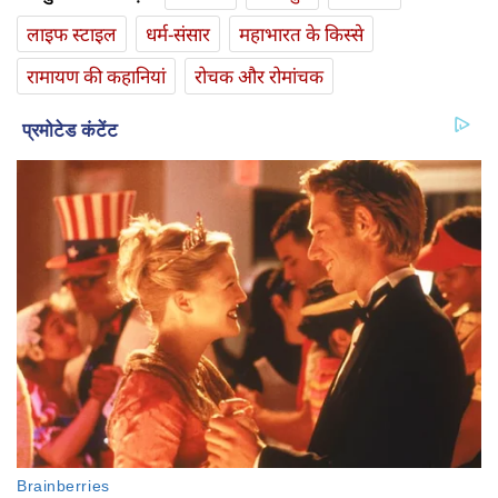
लाइफ स्‍टाइल
धर्म-संसार
महाभारत के किस्से
रामायण की कहानियां
रोचक और रोमांचक