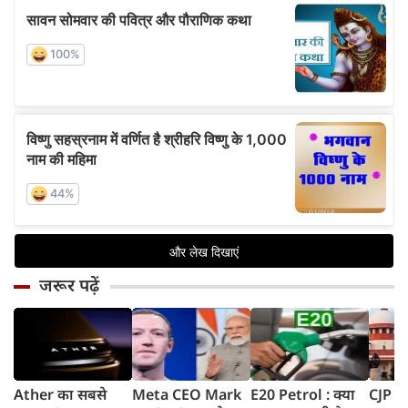
जरूर पढ़ें
Ather का सबसे
Meta CEO Mark
E20 Petrol : क्या
CJP प्र