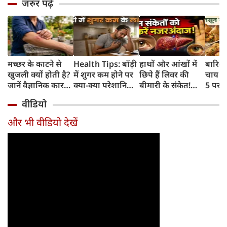
जरुर पढ़ें
मच्छर के काटने से
Health Tips: बॉड़ी
हाथों और आंखों में
बारिश 
खुजली क्यों होती है?
में शुगर कम होने पर
छिपे हैं लिवर की
चाय के
जानें वैज्ञानिक कारण
क्या-क्या परेशानियां
बीमारी के संकेत!
5 परफे
और उपचार
होती हैं, जानें काम की
भूलकर भी न करें इन्हें
कॉम्बि
वीडियो
बातें
नजरअंदाज
क्रिस्पी
कोई क
और भी वीडियो देखें