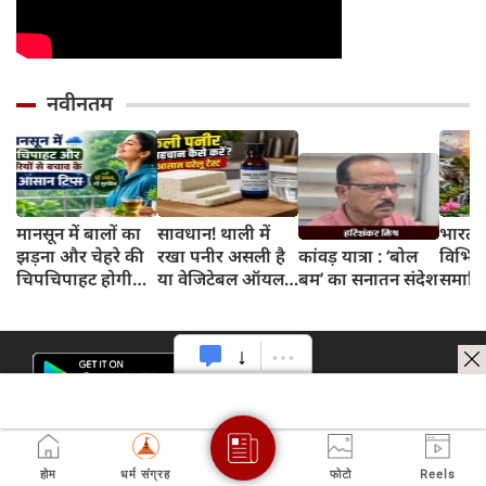
नवीनतम
मानसून में बालों का
सावधान! थाली में
भारत 
झड़ना और चेहरे की
रखा पनीर असली है
कांवड़ यात्रा : ‘बोल
विभिन्न
चिपचिपाहट होगी
या वेजिटेबल ऑयल
बम’ का सनातन संदेश
समाहित
गायब, बस डेली
से बना नकली? 2
अभिन्न
रूटीन में शामिल करें
मिनट के इस टेस्ट से
ये 5 लाइफस्टाइल
जानें सच्चाई
टिप्स
होम
धर्म संग्रह
फोटो
Reels