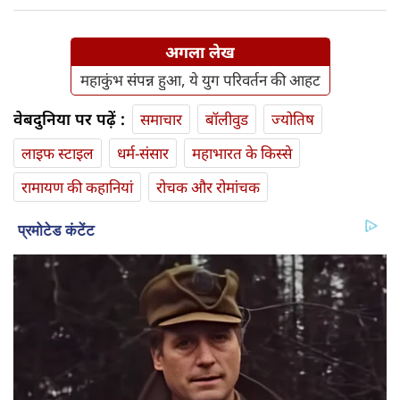
अगला लेख
महाकुंभ संपन्न हुआ, ये युग परिवर्तन की आहट
वेबदुनिया पर पढ़ें :
समाचार
बॉलीवुड
ज्योतिष
लाइफ स्‍टाइल
धर्म-संसार
महाभारत के किस्से
रामायण की कहानियां
रोचक और रोमांचक