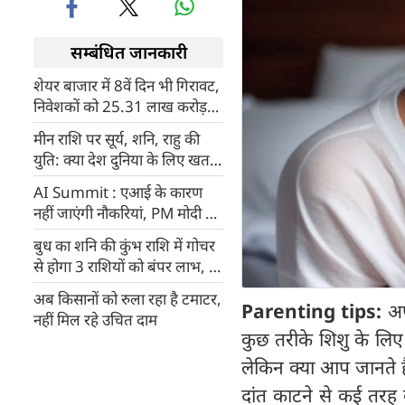
सम्बंधित जानकारी
शेयर बाजार में 8वें दिन भी गिरावट,
निवेशकों को 25.31 लाख करोड़
का नुकसान
मीन राशि पर सूर्य, शनि, राहु की
युति: क्या देश दुनिया के लिए खतरे
का है संकेत?
AI Summit : एआई के कारण
नहीं जाएंगी नौकरियां, PM मोदी ने
बताया कारण, खतरे को लेकर किया
बुध का शनि की कुंभ राशि में गोचर
आगाह
से होगा 3 राशियों को बंपर लाभ, 3
को होगा नुकसान
अब किसानों को रुला रहा है टमाटर,
Parenting tips:
अप
नहीं मिल रहे उचित दाम
कुछ तरीके शिशु के लिए 
लेकिन क्या आप जानते है
दांत काटने से कई तरह क