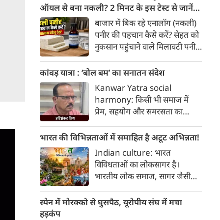
हैक्स।
ऑयल से बना नकली? 2 मिनट के इस टेस्ट से जानें
सच्चाई
बाजार में बिक रहे एनालॉग (नकली)
पनीर की पहचान कैसे करें? सेहत को
नुकसान पहुंचाने वाले मिलावटी पनीर
को परखने के 5 आसान घरेलू तरीके
यहां जानें।
कांवड़ यात्रा : ‘बोल बम’ का सनातन संदेश
Kanwar Yatra social
harmony: किसी भी समाज में
प्रेम, सहयोग और समरसता का
वातावरण तब स्वतः निर्मित होता है,
जब व्यक्ति अपने अहंकार का त्याग
भारत की विभिन्नताओं में समाहित है अटूट अभिन्नता!
कर भक्ति का पथ अपनाता है। कांवड़
Indian culture: भारत
यात्रा इसी सत्य का सजीव प्रतीक है।
विविधताओं का लोकसागर है।
मनुष्य को मनुष्य से जोड़ने वाली
भारतीय लोक समाज, सागर जैसी
सांस्कृतिक चेतना की यह एक विराट
विशालता के साथ ही साथ लोकजीवन
यात्रा है जिसमें जाति, वर्ग, भाषा,
में समायी अंतहीन विविधताओं का
स्पेन में मोरक्को से घुसपैठ, यूरोपीय संघ में मचा
क्षेत्र, आर्थिक स्थिति और सामाजिक
जीता-जागता संग्रहालय हैं। हमारा
हड़कंप
भेदभाव गौण हो जाते हैं।