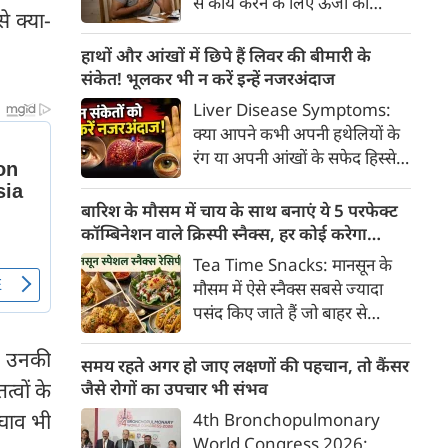
से कार्य करने के लिए ऊर्जा की
क्या है, हिस्टामिन की क्या भूमिका
े क्या-
आवश्यकता होती है और इस ऊर्जा
होती है और खुजली से राहत पाने के
का प्रमुख स्रोत ग्लूकोज यानी ब्लड
हाथों और आंखों में छिपे हैं लिवर की बीमारी के
प्रभावी घरेलू व चिकित्सीय उपाय।
शुगर है। जब शरीर में ब्लड शुगर का
संकेत! भूलकर भी न करें इन्हें नजरअंदाज
स्तर सामान्य से कम हो जाता है, तो
Liver Disease Symptoms:
इस स्थिति को हाइपोग्लाइसीमिया
क्या आपने कभी अपनी हथेलियों के
(Hypoglycemia) कहा जाता है।
रंग या अपनी आंखों के सफेद हिस्से
ब्लड शुगर कम होने पर शरीर तुरंत
(स्केलेरा) पर बारीकी से गौर किया है?
संकेत देना शुरू कर देता है।
अक्सर हम हलकी लालिमा या आंखों
बारिश के मौसम में चाय के साथ बनाएं ये 5 परफेक्ट
के पीलेपन को थकान समझकर टाल
कॉम्बिनेशन वाले क्रिस्पी स्नैक्स, हर कोई करेगा
देते हैं। लेकिन शरीर के ये छोटे-छोटे
तारीफ
Tea Time Snacks: मानसून के
बदलाव असल में एक बहुत बड़ी
मौसम में ऐसे स्नैक्स सबसे ज्यादा
चेतावनी हो सकते हैं।
पसंद किए जाते हैं जो बाहर से
कुरकुरे, अंदर से नरम और स्वाद में
ै। उनकी
लाजवाब हों। यहां आपके लिये प्रस्तुत
समय रहते अगर हो जाए लक्षणों की पहचान, तो कैंसर
हैं पकौड़ों से लेकर कॉर्न फ्रिटर्स तक
्वों के
जैसे रोगों का उपचार भी संभव
के कई मसालेदार स्नैक्स की ऐसी
 घाव भी
4th Bronchopulmonary
रेसिपीज, जिन्हें आप घर पर कम
World Congress 2026: