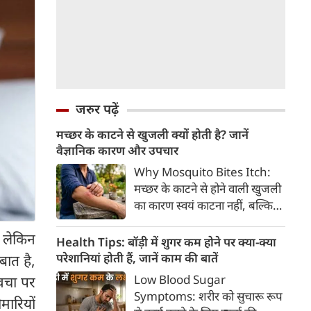
जरुर पढ़ें
मच्छर के काटने से खुजली क्यों होती है? जानें
वैज्ञानिक कारण और उपचार
Why Mosquito Bites Itch:
मच्छर के काटने से होने वाली खुजली
का कारण स्वयं काटना नहीं, बल्कि
मच्छर की लार के प्रति शरीर की
, लेकिन
प्रतिरक्षा प्रतिक्रिया है। हिस्टामिन के
Health Tips: बॉड़ी में शुगर कम होने पर क्या-क्या
निकलने से त्वचा पर लालिमा, सूजन
परेशानियां होती हैं, जानें काम की बातें
बात है,
और खुजली होती है। यहां जानिए
Low Blood Sugar
्वचा पर
मच्छर के काटने से खुजली क्यों होती
Symptoms: शरीर को सुचारू रूप
मारियों
है, इसके पीछे का वैज्ञानिक कारण