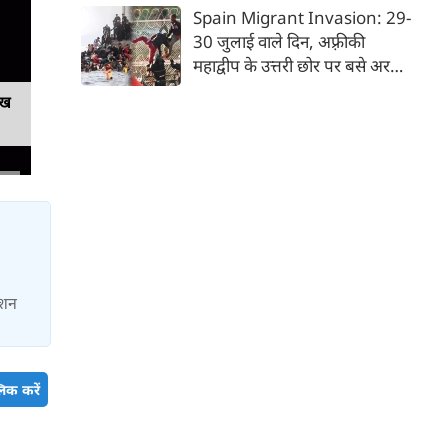
देश भारत, लोकजीवन की अंतहीन
Spain Migrant Invasion: 29-
विविधताओं का गहरा जमावड़ा है।
30 जुलाई वाले दिन, अफ़्रीकी
महाद्वीप के उत्तरी छोर पर बसे अरबी
राजशाही के देश मोरक्को से भाग रहे
ेख
'जेन-जी' किस्म के हज़ारों युवाओं ने
एक ऐसा दृश्य रच दिया, जिससे
यूरोपीय संघ के देशों में तहलका मच
गया। वे गिरते-पड़ते-दौड़ते हुए
मोरक्को से ही सटे—पर स्पेनी
स्वामित्व वाले एक छोटे से अलग
भूखंड पर बसे— 'सेउता' (Ceuta)
नाम के शहर में ऐसे पहुँचे, मानो
ाशन
आनन-फानन में उस पर धावा बोल
दिया गया है।
िक करें