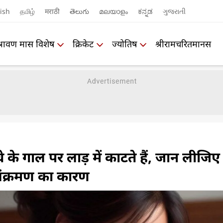
ish
தமிழ்
मराठी
తెలుగు
മലയാളം
ಕನ್ನಡ
ગુજરાતી
श्रावण मास विशेष
क्रिकेट
ज्योतिष
श्रीरामचरितमानस
 के गाल पर लाड़ में काटते हैं, जान लीजिए
संक्रमण का कारण