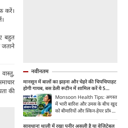
 करें।
ं।
ए बहुत
र जताने
नवीनतम
वास्तु,
 समाचार
मानसून में बालों का झड़ना और चेहरे की चिपचिपाहट
होगी गायब, बस डेली रूटीन में शामिल करें ये 5
्यता की
लाइफस्टाइल टिप्स
Monsoon Health Tips: अगस्त
में भारी बारिश और उमस के बीच खुद
को बीमारियों और स्किन-हेयर प्रॉब्लम
से कैसे बचाएं? जानिए एक्सपर्ट्स के
बताएं 5 बेस्ट मानसून लाइफस्टाइल
सावधान! थाली में रखा पनीर असली है या वेजिटेबल