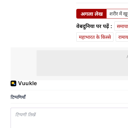
अगला लेख
शरीर में खू
वेबदुनिया पर पढ़ें :
समाच
महाभारत के किस्से
रामा