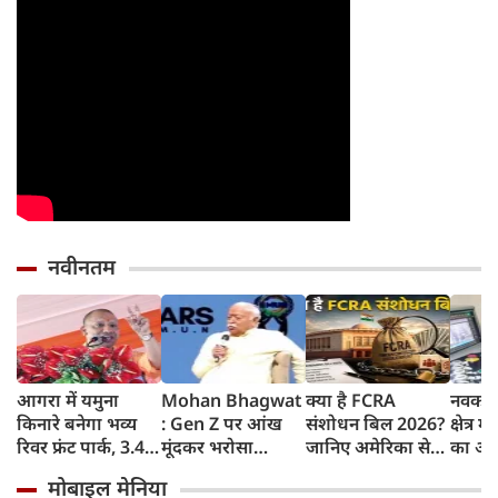
नवीनतम
आगरा में यमुना
Mohan Bhagwat
क्या है FCRA
नवकरण
किनारे बनेगा भव्य
: Gen Z पर आंख
संशोधन बिल 2026?
क्षेत्र म
रिवर फ्रंट पार्क, 3.46
मूंदकर भरोसा
जानिए अमेरिका से
का अग्
करोड़ रुपए खर्च
करूंगा, छात्रों के
लेकर मिजोरम के CM
मुख्यमं
मोबाइल मेनिया
करेगी योगी सरकार;
प्रदर्शन को राष्ट्रविरोधी
क्यों हैं चिंतित
यादव