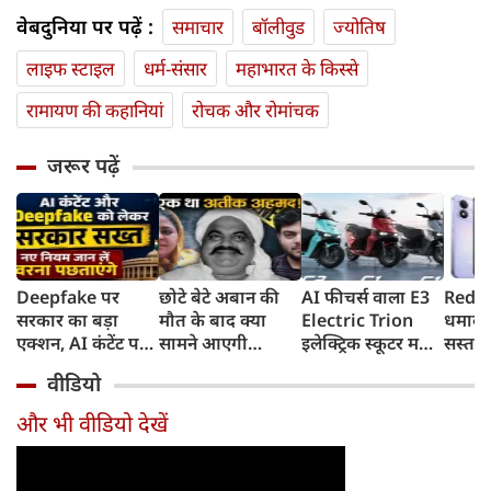
वेबदुनिया पर पढ़ें :
समाचार
बॉलीवुड
ज्योतिष
लाइफ स्‍टाइल
धर्म-संसार
महाभारत के किस्से
रामायण की कहानियां
रोचक और रोमांचक
जरूर पढ़ें
Deepfake पर
छोटे बेटे अबान की
AI फीचर्स वाला E3
Redmi
सरकार का बड़ा
मौत के बाद क्या
Electric Trion
धमाका
एक्शन, AI कंटेंट पर
सामने आएगी
इलेक्ट्रिक स्कूटर मचा
सस्ता स
लेबल जरूरी,
शाइस्ता? 2023 से
देगा तहलका,
8,000
वीडियो
गैरकानूनी सामग्री अब
फरार है माफिया
165km तक की रेंज,
और 50
3 घंटे में हटानी होगी,
अतीक अहमद की
8 साल की बैटरी
और भी वीडियो देखें
नए नियम जान लें
पत्नी
वारंटी, कीमत जानेंगे
वरना पछताएंगे
तो हो जाएंगे हैरान