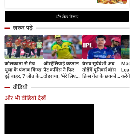
ज़रूर पढ़ें
कोलकाता से मैच
ऑस्ट्रेलियाई कप्तान
वैभव सूर्यवंशी अब
Madh
धुला के पंजाब किंग्स
पैट कमिंस ने फिर
तोड़ेंगें यूनिवर्स बॉस
Leagu
हुई बाहर, 7 जीत के
दोहराया, 'मेरे लिए
क्रिस गेल के छक्कों
करेंगे
बाद 6 हार
देश पहले IPL बाद में'
का रिकॉर्ड
शामिल 
वीडियो
टीम में
और भी वीडियो देखें