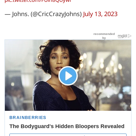
— Johns. (@CricCrazyJohns)
July 13, 2023