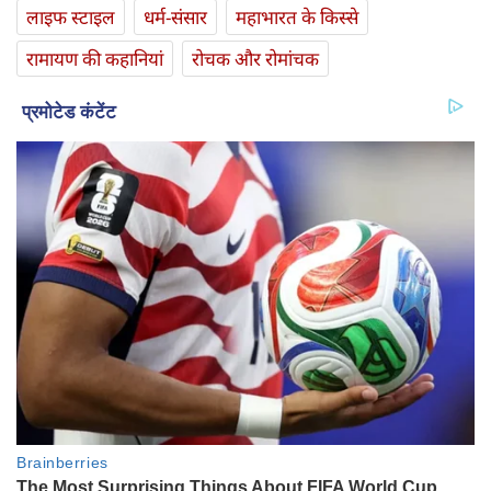
लाइफ स्‍टाइल
धर्म-संसार
महाभारत के किस्से
रामायण की कहानियां
रोचक और रोमांचक