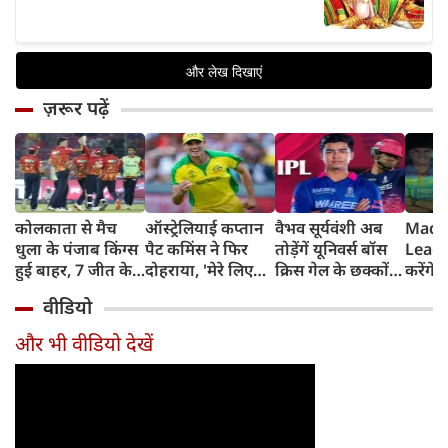
ज़रूर पढ़ें
कोलकाता से मैच
ऑस्ट्रेलियाई कप्तान
वैभव सूर्यवंशी अब
Madh
धुला के पंजाब किंग्स
पैट कमिंस ने फिर
तोड़ेंगें यूनिवर्स बॉस
Leagu
हुई बाहर, 7 जीत के
दोहराया, 'मेरे लिए
क्रिस गेल के छक्कों
करेंगे
बाद 6 हार
देश पहले IPL बाद में'
का रिकॉर्ड
शामिल 
वीडियो
टीम में
और भी वीडियो देखें