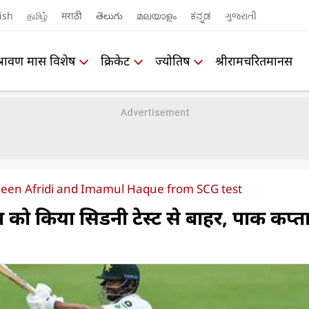
ish
தமிழ்
मराठी
తెలుగు
മലയാളം
ಕನ್ನಡ
ગુજરાતી
श्रावण मास विशेष
क्रिकेट
ज्योतिष
श्रीरामचरितमानस
een Afridi and Imamul Haque from SCG test
ो किया सिडनी टेस्ट से बाहर, पाक कप्ता