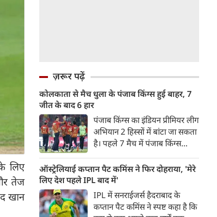
ज़रूर पढ़ें
कोलकाता से मैच धुला के पंजाब किंग्स हुई बाहर, 7
जीत के बाद 6 हार
पंजाब किंग्स का इंडियन प्रीमियर लीग
अभियान 2 हिस्सों में बांटा जा सकता
है। पहले 7 मैच में पंजाब किंग्स
अविजित रही अगले 6 मुकाबले में
के लिए
उसे हार का सामना करना पड़ा इसके
ऑस्ट्रेलियाई कप्तान पैट कमिंस ने फिर दोहराया, 'मेरे
बाद अंतिम मैच वह जरूर जीती
लिए देश पहले IPL बाद में'
और तेज
लेकिन तब तक उसकी किस्मत
IPL में सनराईजर्स हैदराबाद के
िद खान
लखनऊ के हाथ लिखी गई थी।
कप्तान पैट कमिंस ने स्पष्ट कहा है कि