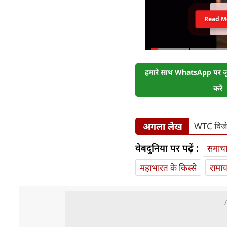
Read M
हमारे साथ WhatsApp पर जुड
करें
अगला लेख
WTC विजेता
वेबदुनिया पर पढ़ें :
समाच
महाभारत के किस्से
रामा