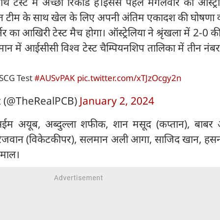
ाथ टेस्ट में अच्छा रिकॉर्ड है।इससे पहले मंगलवार को ऑस्ट्रे
्तित टीम के साथ खेल के लिए अपनी अंतिम एकादश की घोषणा 
र्नर का आखिरी टेस्ट मैच होगा। ऑस्ट्रेलिया ने श्रृंखला में 2-0 
ान में आईसीसी विश्व टेस्ट चैम्पियनशिप तालिका में तीन नंबर
 SCG Test
#AUSvPAK
pic.twitter.com/xTJzOcgy2n
et (@TheRealPCB)
January 2, 2024
ईम अयूब, अब्दुल्ला शफीक, शान मसूद (कप्तान), बाब
िजवान (विकेटकीपर), सलमान अली आगा, साजिद खान, हस
माल।