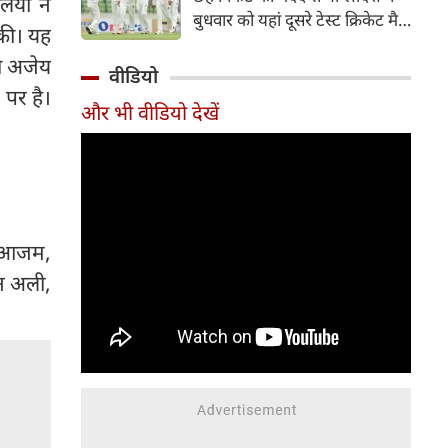
लिया ने
हिस्सा रहे माधव तिवारी इस समय
बुधवार को यहां दूसरे टेस्ट क्रिकेट मैच
मध्य प्रदेश के सबसे चर्चित युवा
की। यह
में पाकिस्तान को 78 रन से हराकर
क्रिकेटरों में से एक हैं।
की अजेय
श्रृंखला में 2-0 से क्लीन स्वीप किया।
वीडियो
पाकिस्तान की टीम 437 रन के लक्ष्य
 पर है।
और भी वीडियो देखें
का पीछा करते हुए 358 रन पर
आउट हो गई। बांग्लादेश ने पहला
टेस्ट मैच 104 रन से जीता था।
र आजम,
न अली,