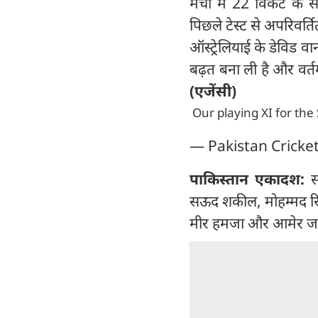
मैचों में 22 विकेट के स
पिछले टेस्ट से अपरिवर
ऑस्ट्रेलियाई के डेविड वा
बढ़त बना ली है और वर्तम
(एजेंसी)
Our playing XI for the
— Pakistan Crick
पाकिस्तान एकादश:
स
सऊद शकील, मोहम्मद र
मीर हमजा और आमेर ज