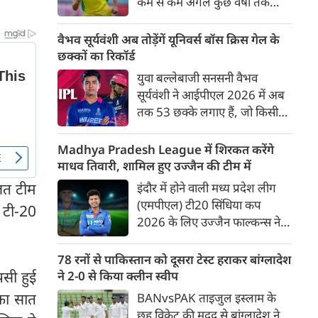
कम से कम अगले कुछ वर्षों तक
ऑस्ट्रेलियाई क्रिकेट उनकी पहली
प्राथमिकता होगी। यह बयान उस चर्चा
वैभव सूर्यवंशी अब तोड़ेंगें यूनिवर्स बॉस क्रिस गेल के
के बीच आया है, जिसमें कहा जा रहा
छक्कों का रिकॉर्ड
है कि ऑस्ट्रेलिया के कुछ बड़े खिलाड़ी
युवा बल्लेबाजी सनसनी वैभव
IPL से आगे बढ़कर अन्य फ्रेंचाइजी
सूर्यवंशी ने आईपीएल 2026 में अब
क्रिकेट खेलने के लिए राष्ट्रीय टीम से
तक 53 छक्के लगाए हैं, जो किसी
दूरी बना सकते हैं।
भी बल्लेबाज़ द्वारा किसी भी टी 20
टूर्नामेंट में दूसरे सबसे ज़्यादा हैं। सबसे
Madhya Pradesh League में शिरकत करेंगे
ज़्यादा 59 छक्के क्रिस गेल ने
माधव तिवारी, शामिल हुए उज्जैन की टीम में
आईपीएल 2012 में लगाए थे।
ौलत टीम
इंदौर में होने वाली मध्य प्रदेश लीग
सूर्यवंशी की नज़रें अब गेल के रिकॉर्ड
(एमपीएल) टी20 सिंधिया कप
ठ टी-20
पर होंगी।
2026 के लिए उज्जैन फाल्कन्स ने
अपनी टीम की घोषणा कर दी है,
जिसमें युवा ऑलराउंडर माधव तिवारी
78 रनों से पाकिस्तान को दूसरा टेस्ट हराकर बांग्लादेश
सबसे बड़े आकर्षण के रूप में
पसी हुई
ने 2-0 से किया क्लीन स्वीप
उभरकर सामने आए हैं। इंडियन
 का सात
BANvsPAK ताइजुल इस्लाम के
प्रीमियर लीग में दिल्ली कैपिटल्स का
छह विकेट की मदद से बांग्लादेश ने