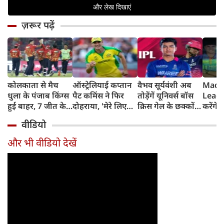
ज़रूर पढ़ें
कोलकाता से मैच
ऑस्ट्रेलियाई कप्तान
वैभव सूर्यवंशी अब
Madh
धुला के पंजाब किंग्स
पैट कमिंस ने फिर
तोड़ेंगें यूनिवर्स बॉस
Leagu
हुई बाहर, 7 जीत के
दोहराया, 'मेरे लिए
क्रिस गेल के छक्कों
करेंगे
बाद 6 हार
देश पहले IPL बाद में'
का रिकॉर्ड
शामिल 
वीडियो
टीम में
और भी वीडियो देखें