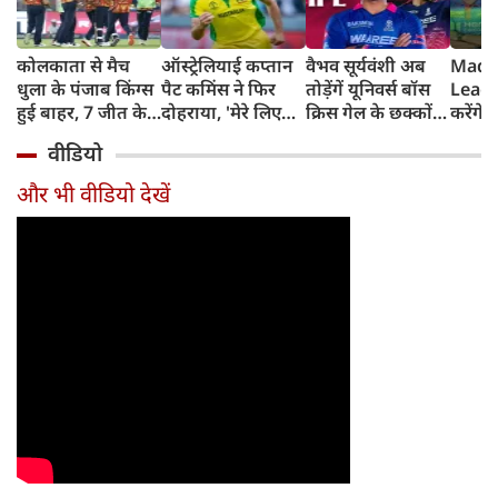
कोलकाता से मैच
ऑस्ट्रेलियाई कप्तान
वैभव सूर्यवंशी अब
Madh
धुला के पंजाब किंग्स
पैट कमिंस ने फिर
तोड़ेंगें यूनिवर्स बॉस
Leagu
हुई बाहर, 7 जीत के
दोहराया, 'मेरे लिए
क्रिस गेल के छक्कों
करेंगे
बाद 6 हार
देश पहले IPL बाद में'
का रिकॉर्ड
शामिल 
वीडियो
टीम में
और भी वीडियो देखें