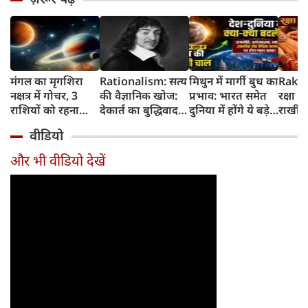
मंगल का मृगशिरा
Rationalism: सत्य
मिथुन में मार्गी बुध का
Rakhi
नक्षत्र में गोचर, 3
की वैज्ञानिक खोज:
प्रभाव: भारत समेत
रक्षा ब
राशियों को रहना
देकार्त का बुद्धिवाद
दुनिया में होंगे ये बड़े
राखी ब
होगा 12 अगस्त तक
और आधुनिक दर्शन
बदलाव
मुहूर्त?
वीडियो
सावधान
का जन्म
और भी वीडियो देखें