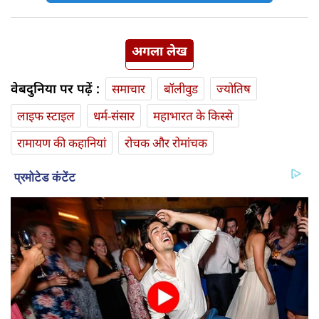
अगला लेख
वेबदुनिया पर पढ़ें :
समाचार
बॉलीवुड
ज्योतिष
लाइफ स्‍टाइल
धर्म-संसार
महाभारत के किस्से
रामायण की कहानियां
रोचक और रोमांचक