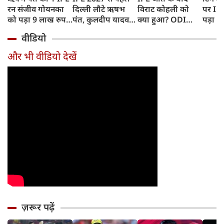
रन संजीव गोयनका
दिल्ली लौटे ऋषभ
विराट कोहली को
पर IC
को पड़ा 9 लाख रुपए
पंत, कुलदीप यादव
क्या हुआ? ODI
पड़ा भ
का, जानिए कैसे
पहुंचे लखनऊ
Series में टीम से
BAN, 
वीडियो
बाहर होने की खबर ने
फिंगर
बढ़ाई चिंता
फंसे थे
और भी वीडियो देखें
ज़रूर पढ़ें