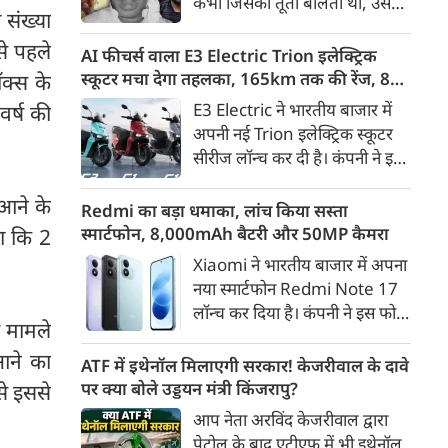
कभी जिसकी तूती बोलती थी, उस
गैरकानूनी जानकारी हटाने की
ी संख्या
पूर्व सांसद और माफिया अतीक
समयसीमा 36 घंटे से घटाकर 3 घंटे
से पहले
अहमद के कुनबे पर कानून और
AI फीचर्स वाला E3 Electric Trion इलेक्ट्रिक
कर दी गई है।
किस्मत की दोहरी मार पड़ रही है।
स्कूटर मचा देगा तहलका, 165km तक की रेंज, 8
पॉक्स के
जिस झांसी जिले में अप्रैल 2023 में
साल की बैटरी वारंटी, कीमत जानेंगे तो हो जाएंगे
E3 Electric ने भारतीय बाजार में
वर्ष की
अतीक के एनकाउंटर में मारे गए बेटे
हैरान
अपनी नई Trion इलेक्ट्रिक स्कूटर
असद की सांसें थमी थीं, उसी झांसी में
सीरीज लॉन्च कर दी है। कंपनी ने इसे
अब उसके छोटे बेटे अबान की भीषण
तीन वेरिएंट C1, C1x और C2 में
सड़क दुर्घटना में जान चली गई है।
 आने के
पेश किया है। Trion की शुरुआती
Redmi का बड़ा धमाका, लांच किया सस्ता
कीमत 99,999 रुपए (एक्स-शोरूम,
स्मार्टफोन, 8,000mAh बैटरी और 50MP कैमरा
हा कि 2
बेंगलुरु) रखी गई है। फिलहाल इसकी
Xiaomi ने भारतीय बाजार में अपना
बुकिंग बेंगलुरु के ग्राहकों के लिए
नया स्मार्टफोन Redmi Note 17
कंपनी की आधिकारिक वेबसाइट के
लॉन्च कर दिया है। कंपनी ने इस फोन
जरिए शुरू की गई है। आने वाले समय
श मामले
को TrueColour AMOLED
में इसे दूसरे शहरों में भी उपलब्ध
 आने का
डिस्प्ले, 8,000mAh की बड़ी बैटरी
ATF में इथेनॉल मिलाएगी सरकार! केजरीवाल के दावे
कराया जाएगा।
और Qualcomm Snapdragon
पर क्या बोले उड्डयन मंत्री किंजरापु?
से इससे
चिपसेट के साथ पेश किया है। फोन में
आप नेता अरविंद केजरीवाल द्वारा
50MP का मेन कैमरा दिया गया है।
पेट्रोल के बाद एटीएफ में भी इथेनॉल