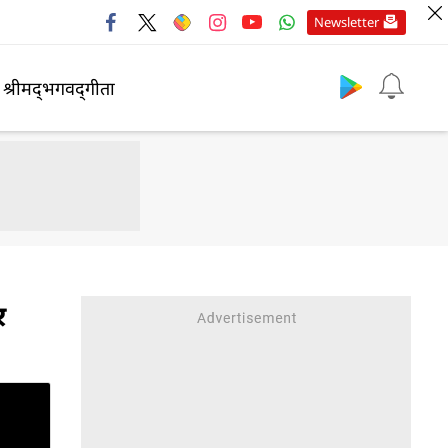
Newsletter
श्रीमद्‍भगवद्‍गीता
र