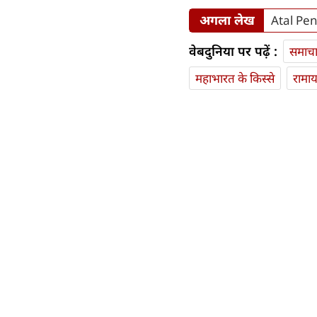
अगला लेख
Atal Pens
वेबदुनिया पर पढ़ें :
समाच
महाभारत के किस्से
रामा