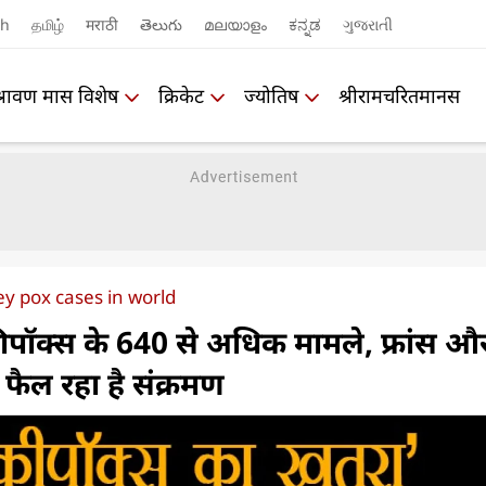
sh
தமிழ்
मराठी
తెలుగు
മലയാളം
ಕನ್ನಡ
ગુજરાતી
श्रावण मास विशेष
क्रिकेट
ज्योतिष
श्रीरामचरितमानस
 pox cases in world
ंकीपॉक्स के 640 से अधिक मामले, फ्रांस औ
े फैल रहा है संक्रमण