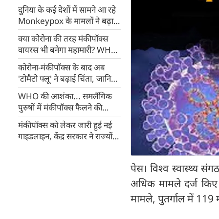
दुनिया के कई देशों में सामने आ रहे
Monkeypox के मामलों ने बढ़ाई
सरकार की टेंशन, राज्यों के लिए
क्या कोरोना की तरह मंकीपॉक्स
Guidelines जारी
वायरस भी बनेगा महामारी? WHO
ने दिया यह जवाब
कोरोना-मंकीपॉक्स के बाद अब
'टोमैटो फ्लू' ने बढ़ाई चिंता, जानिए
इसके लक्षण और उपचार
WHO की आशंका... समलैंगिक
पुरुषों में मंकीपॉक्स फैलने की
आशंका ज्‍यादा
मंकीपॉक्स को लेकर जारी हुई नई
गाइडलाइन, केंद्र सरकार ने राज्‍यों
को दी यह सलाह...
पेस। विश्व स्वास्थ्य 
अधिक मामले दर्ज किए गए
मामले, पुतर्गाल में 119