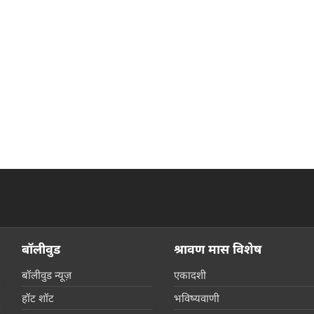
बॉलीवुड
श्रावण मास विशेष
बॉलीवुड न्यूज़
एकादशी
हॉट शॉट
भविष्यवाणी