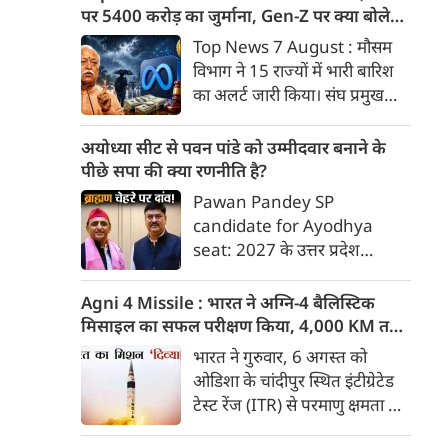
भुगतान करने का आदेश दिया है।
पर 5400 करोड़ का जुर्माना, Gen-Z पर क्या बोले
मोहन भागवत
Top News 7 August : मौसम
विभाग ने 15 राज्यों में भारी बारिश
का अलर्ट जारी किया। संघ प्रमुख
मोहन भागवत ने जेन जी को ज्यादा
ईमानदार और देशभक्त बताया।
अयोध्या सीट से पवन पांडे को उम्मीदवार बनाने के
अग्नि4 मिसाइल का सफल परीक्षण।
पीछे सपा की क्या रणनीति है?
दिल्ली-मेरठ एक्सप्रेसवे पर आज से
Pawan Pandey SP
सिर्फ डाक कांवड़ को एंट्री मिलेगी।
candidate for Ayodhya
अमेरिकी अदालत ने मेटा पर 5400
seat: 2027 के उत्तर प्रदेश
करोड़ का जुर्माना लगाया। 7 अगस्त
विधानसभा चुनाव के लिए समाजवादी
की बड़ी खबरें :
पार्टी (सपा) के राष्ट्रीय अध्यक्ष
Agni 4 Missile : भारत ने अग्नि-4 बैलिस्टिक
अखिलेश यादव द्वारा अयोध्या
मिसाइल का सफल परीक्षण किया, 4,000 KM तक
विधानसभा सीट से पूर्व मंत्री तेज
मारक क्षमता
भारत ने गुरुवार, 6 अगस्त को
नारायण उर्फ पवन पांडे को उम्मीदवार
ओडिशा के चांदीपुर स्थित इंटीग्रेटेड
बनाने के पीछे बहुआयामी रणनीतिक
टेस्ट रेंज (ITR) से परमाणु क्षमता से
और मनोवैज्ञानिक सोच काम कर रही
लैस मध्यम दूरी की बैलिस्टिक
है।