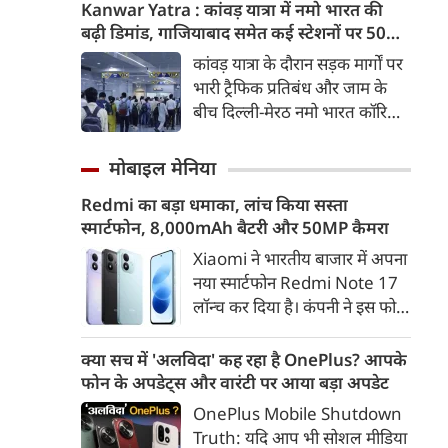
मिसाइल अग्नि-4 का सफल परीक्षण
Kanwar Yatra : कांवड़ यात्रा में नमो भारत की
किया। रक्षा मंत्रालय के मुताबिक, यह
बढ़ी डिमांड, गाजियाबाद समेत कई स्टेशनों पर 50%
परीक्षण स्ट्रैटेजिक फोर्सेज कमांड
तक बढ़ी यात्रियों की संख्या
कांवड़ यात्रा के दौरान सड़क मार्गों पर
(SFC) और रक्षा अनुसंधान एवं
भारी ट्रैफिक प्रतिबंध और जाम के
विकास संगठन (DRDO) की ओर से
बीच दिल्ली-मेरठ नमो भारत कॉरिडोर
किया गया।
लाखों यात्रियों के लिए सबसे भरोसेमंद
परिवहन विकल्प बनकर उभरा है।
मोबाइल मेनिया
तेज़, समयबद्ध और आरामदायक
Redmi का बड़ा धमाका, लांच किया सस्ता
सफर के चलते कॉरिडोर के कई
स्मार्टफोन, 8,000mAh बैटरी और 50MP कैमरा
स्टेशनों पर यात्रियों की संख्या में 40
से 50 प्रतिशत तक बढ़ गई है।
Xiaomi ने भारतीय बाजार में अपना
नया स्मार्टफोन Redmi Note 17
लॉन्च कर दिया है। कंपनी ने इस फोन
को TrueColour AMOLED
डिस्प्ले, 8,000mAh की बड़ी बैटरी
क्या सच में 'अलविदा' कह रहा है OnePlus? आपके
और Qualcomm Snapdragon
फोन के अपडेट्स और वारंटी पर आया बड़ा अपडेट
चिपसेट के साथ पेश किया है। फोन में
OnePlus Mobile Shutdown
50MP का मेन कैमरा दिया गया है।
Truth: यदि आप भी सोशल मीडिया