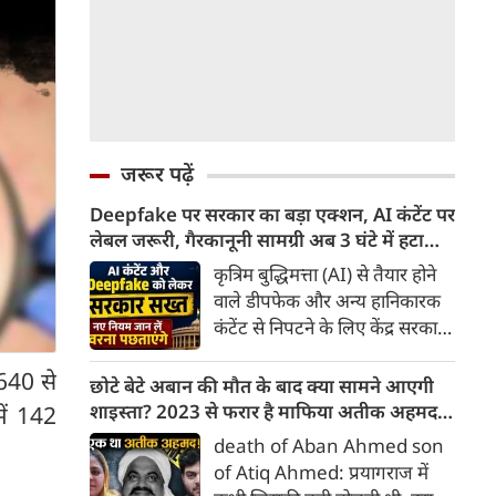
जरूर पढ़ें
Deepfake पर सरकार का बड़ा एक्शन, AI कंटेंट पर
लेबल जरूरी, गैरकानूनी सामग्री अब 3 घंटे में हटानी
होगी, नए नियम जान लें वरना पछताएंगे
कृत्रिम बुद्धिमत्ता (AI) से तैयार होने
वाले डीपफेक और अन्य हानिकारक
कंटेंट से निपटने के लिए केंद्र सरकार
ने नियामक व्यवस्था को और सख्त
 640 से
किया है। सरकार ने AI से तैयार कंटेंट
छोटे बेटे अबान की मौत के बाद क्या सामने आएगी
पर स्पष्ट लेबल और पहचान योग्य
शाइस्ता? 2023 से फरार है माफिया अतीक अहमद
में 142
मेटाडेटा उपलब्ध कराना अनिवार्य
की पत्नी
death of Aban Ahmed son
किया है। साथ ही, सरकारी या
of Atiq Ahmed: प्रयागराज में
न्यायालय के आदेश के आधार पर