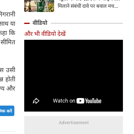
इसके अलावा Redmi Note 17 में
मिलाने संबंधी दावे पर बवाल मच
Corning Gorilla Glass 7i
गया। मोदी सरकार में मंत्री राम मोहन
निगरानी
प्रोटेक्शन, IP65 रेटिंग और मजबूत
नायडू किंजरापु ने इसका खंडन करते
वीडियो
 साथ या
चेसिस जैसे फीचर्स मिलते हैं।
हुए कहा कि सरकार की एटीएफ में
 कहा कि
और भी वीडियो देखें
इथेनॉल मिलाने की कोई योजना नहीं
ो सीमित
है।
यरस उसी
्न होती
ोग्य और
िक करें