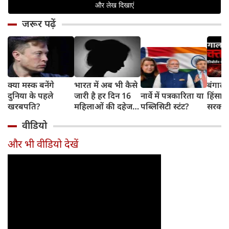
जरूर पढ़ें
क्या मस्क बनेंगे
भारत में अब भी कैसे
बंगाल 
दुनिया के पहले
जारी है हर दिन 16
नार्वे में पत्रकारिता या
हिंसा 
खरबपति?
महिलाओं की दहेज
पब्लिसिटी स्टंट?
सरकार 
हत्या?
चुनौती
वीडियो
और भी वीडियो देखें