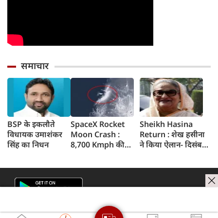
समाचार
BSP के इकलौते
SpaceX Rocket
Sheikh Hasina
विधायक उमाशंकर
Moon Crash :
Return : शेख हसीना
सिंह का निधन
8,700 Kmph की
ने किया ऐलान- दिसंबर
रफ्तार से चांद से
में बांग्लादेश लौटूंगी,
टकराया SpaceX
बोलीं- गिरफ्तारी या
रॉकेट का हिस्सा,
मौत का भी डर नहीं,
वैज्ञानिकों ने टेलीस्कोप
भारत ने कार्यक्रम से क्यों
से रखी नजर, देखें
बनाई दूरी
Video