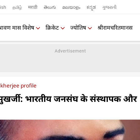
ish
தமிழ்
मराठी
తెలుగు
മലയാളം
ಕನ್ನಡ
ગુજરાતી
श्रावण मास विशेष
क्रिकेट
ज्योतिष
श्रीरामचरितमानस
herjee profile
द मुखर्जी: भारतीय जनसंघ के संस्थापक और