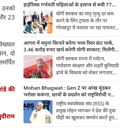
तेज़, समयबद्ध और आरामदायक
हाईरिस्क गर्भवती महिलाओं के इलाज से बची 77
द उनको
सफर के चलते कॉरिडोर के कई
जिंदगियां
योगी सरकार का मातृ मृत्यु दर कम
े और 23
स्टेशनों पर यात्रियों की संख्या में 40
करने के लिए ट्रायल के तौर पर
से 50 प्रतिशत तक बढ़ गई है।
गोरखपुर में चलाया जा रहा पायलट
प्रोजेक्ट पूरे प्रदेश के लिए नजीर
बनकर उभरा है। मुख्यमंत्री योगी
आगरा में यमुना किनारे बनेगा भव्य रिवर फ्रंट पार्क,
विख्यात
आदित्यनाथ के निर्देश पर पायलट
3.46 करोड़ रुपए खर्च करेगी योगी सरकार; मिलेंगी ये
धान, दो
प्रोजेक्ट ‘मातृ सेवा’ का लक्ष्य हाई
खास सुविधाएं
योगी सरकार राज्य में पर्यटन,
समर्पित
रिस्क गर्भवती केसों को तुरंत बड़े
पर्यावरण संरक्षण और शहरी बुनियादी
अस्पतालों में रेफर कर बचाना है।
ढांचे के विकास को लेकर लगातार
ऐतिहासिक कदम उठा रही है। इसी
कड़ी में अब ताजनगरी में यमुना नदी
Mohan Bhagwat : Gen Z पर आंख मूंदकर
ांडे की
के किनारों को खूबसूरत, प्रदूषण मुक्त
भरोसा करूंगा, छात्रों के प्रदर्शन को राष्ट्रविरोधी न
और उपयोगी बनाने की बड़ी तैयारी
बताएं, RSS प्रमुख मोहन भागवत का बड़ा बयान, चीन
राष्ट्रीय स्वयंसेवक संघ (RSS) के
शुरू हो गई है। आगरा के झलकारी
और पाकिस्तान को लेकर क्या कहा
प्रमुख मोहन भागवत ने देश की युवा
बाई चौराहे से लेकर वेदांत मंदिर के
ुदीराम
पीढ़ी का खुलकर समर्थन करते हुए
पास यमुना किनारे (यमुना बैंक साइड)
कहा कि वह Gen Z पर आंख
एक नए और भव्य पार्क का विकास