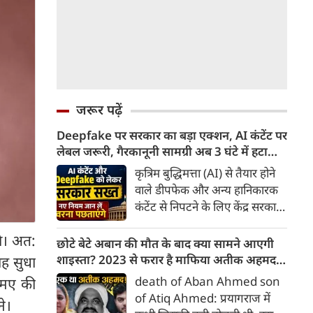
जरूर पढ़ें
Deepfake पर सरकार का बड़ा एक्शन, AI कंटेंट पर
लेबल जरूरी, गैरकानूनी सामग्री अब 3 घंटे में हटानी
होगी, नए नियम जान लें वरना पछताएंगे
कृत्रिम बुद्धिमत्ता (AI) से तैयार होने
वाले डीपफेक और अन्य हानिकारक
कंटेंट से निपटने के लिए केंद्र सरकार
ने नियामक व्यवस्था को और सख्त
थे। अत:
किया है। सरकार ने AI से तैयार कंटेंट
छोटे बेटे अबान की मौत के बाद क्या सामने आएगी
पर स्पष्ट लेबल और पहचान योग्य
शाइस्ता? 2023 से फरार है माफिया अतीक अहमद
ाह सुधा
मेटाडेटा उपलब्ध कराना अनिवार्य
की पत्नी
death of Aban Ahmed son
 एमए की
किया है। साथ ही, सरकारी या
of Atiq Ahmed: प्रयागराज में
ने।
न्यायालय के आदेश के आधार पर