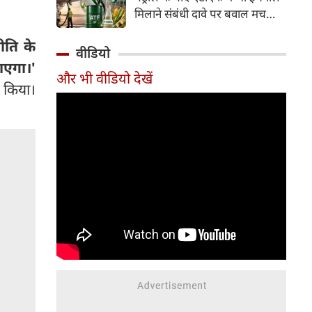
इसके अलावा Redmi Note 17 में
मिलाने संबंधी दावे पर बवाल मच
Corning Gorilla Glass 7i
गया। मोदी सरकार में मंत्री राम मोहन
प्रोटेक्शन, IP65 रेटिंग और मजबूत
ीति के
नायडू किंजरापु ने इसका खंडन करते
वीडियो
चेसिस जैसे फीचर्स मिलते हैं।
हुए कहा कि सरकार की एटीएफ में
ाएगा।'
और भी वीडियो देखें
इथेनॉल मिलाने की कोई योजना नहीं
 किया।
है।