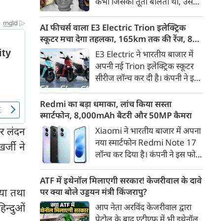
कभी जिसकी तूती बोलती थी, उस
गैरकानूनी जानकारी हटाने की
पूर्व सांसद और माफिया अतीक
समयसीमा 36 घंटे से घटाकर 3 घंटे
अहमद के कुनबे पर कानून और
AI फीचर्स वाला E3 Electric Trion इलेक्ट्रिक
कर दी गई है।
किस्मत की दोहरी मार पड़ रही है।
स्कूटर मचा देगा तहलका, 165km तक की रेंज, 8
जिस झांसी जिले में अप्रैल 2023 में
साल की बैटरी वारंटी, कीमत जानेंगे तो हो जाएंगे
E3 Electric ने भारतीय बाजार में
अतीक के एनकाउंटर में मारे गए बेटे
हैरान
अपनी नई Trion इलेक्ट्रिक स्कूटर
असद की सांसें थमी थीं, उसी झांसी में
सीरीज लॉन्च कर दी है। कंपनी ने इसे
अब उसके छोटे बेटे अबान की भीषण
तीन वेरिएंट C1, C1x और C2 में
सड़क दुर्घटना में जान चली गई है।
पेश किया है। Trion की शुरुआती
Redmi का बड़ा धमाका, लांच किया सस्ता
कीमत 99,999 रुपए (एक्स-शोरूम,
स्मार्टफोन, 8,000mAh बैटरी और 50MP कैमरा
बेंगलुरु) रखी गई है। फिलहाल इसकी
र लंदन
Xiaomi ने भारतीय बाजार में अपना
बुकिंग बेंगलुरु के ग्राहकों के लिए
नया स्मार्टफोन Redmi Note 17
र्जी ने
कंपनी की आधिकारिक वेबसाइट के
लॉन्च कर दिया है। कंपनी ने इस फोन
जरिए शुरू की गई है। आने वाले समय
को TrueColour AMOLED
में इसे दूसरे शहरों में भी उपलब्ध
डिस्प्ले, 8,000mAh की बड़ी बैटरी
ATF में इथेनॉल मिलाएगी सरकार! केजरीवाल के दावे
कराया जाएगा।
और Qualcomm Snapdragon
ाया तथा
पर क्या बोले उड्डयन मंत्री किंजरापु?
चिपसेट के साथ पेश किया है। फोन में
िन्दुओं
आप नेता अरविंद केजरीवाल द्वारा
50MP का मेन कैमरा दिया गया है।
पेट्रोल के बाद एटीएफ में भी इथेनॉल