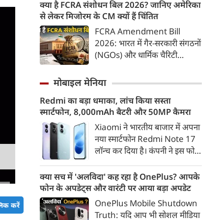
मूंदकर भरोसा करेंगे। उन्होंने कहा कि
क्या है FCRA संशोधन बिल 2026? जानिए अमेरिका
किया जा रहा है।
विरोध-प्रदर्शन में शामिल होने वाले
से लेकर मिजोरम के CM क्यों हैं चिंतित
छात्रों को राष्ट्रविरोधी नहीं कहा जाना
FCRA Amendment Bill
चाहिए। युवाओं की बात को दबाने के
2026: भारत में गैर-सरकारी संगठनों
बजाय उनके साथ संवाद के जरिए
(NGOs) और धार्मिक चैरिटी
उनकी चिंताओं को समझने की
संस्थाओं की विदेशी फंडिंग को
जरूरत है।
नियंत्रित करने वाला 'फॉरेन
मोबाइल मेनिया
कंट्रीब्यूशन रेगुलेशन एक्ट' (FCRA)
Redmi का बड़ा धमाका, लांच किया सस्ता
एक बार फिर बड़े बदलावों को लेकर
स्मार्टफोन, 8,000mAh बैटरी और 50MP कैमरा
सुर्खियों में है। केंद्र सरकार द्वारा लाए
गए FCRA संशोधन बिल 2026 ने न
Xiaomi ने भारतीय बाजार में अपना
केवल देश के भीतर, बल्कि सात
नया स्मार्टफोन Redmi Note 17
समंदर पार अमेरिका तक में सियासी
लॉन्च कर दिया है। कंपनी ने इस फोन
हलचल बढ़ा दी है।
को TrueColour AMOLED
डिस्प्ले, 8,000mAh की बड़ी बैटरी
क्या सच में 'अलविदा' कह रहा है OnePlus? आपके
और Qualcomm Snapdragon
फोन के अपडेट्स और वारंटी पर आया बड़ा अपडेट
चिपसेट के साथ पेश किया है। फोन में
OnePlus Mobile Shutdown
िक करें
50MP का मेन कैमरा दिया गया है।
Truth: यदि आप भी सोशल मीडिया