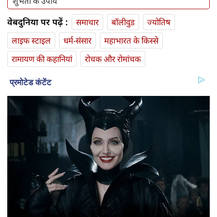
शुभता के उपाय
वेबदुनिया पर पढ़ें :
समाचार
बॉलीवुड
ज्योतिष
लाइफ स्‍टाइल
धर्म-संसार
महाभारत के किस्से
रामायण की कहानियां
रोचक और रोमांचक