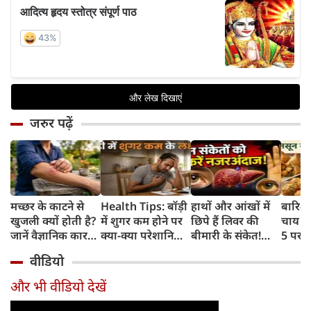
जरुर पढ़ें
मच्छर के काटने से
Health Tips: बॉड़ी
हाथों और आंखों में
बारिश 
खुजली क्यों होती है?
में शुगर कम होने पर
छिपे हैं लिवर की
चाय के
जानें वैज्ञानिक कारण
क्या-क्या परेशानियां
बीमारी के संकेत!
5 परफे
और उपचार
होती हैं, जानें काम की
भूलकर भी न करें इन्हें
कॉम्बि
वीडियो
बातें
नजरअंदाज
क्रिस्पी
कोई क
और भी वीडियो देखें