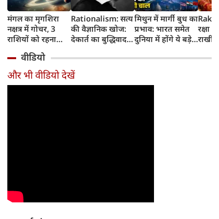
मंगल का मृगशिरा
Rationalism: सत्य
मिथुन में मार्गी बुध का
Rakhi
नक्षत्र में गोचर, 3
की वैज्ञानिक खोज:
प्रभाव: भारत समेत
रक्षा ब
राशियों को रहना
देकार्त का बुद्धिवाद
दुनिया में होंगे ये बड़े
राखी ब
होगा 12 अगस्त तक
और आधुनिक दर्शन
बदलाव
मुहूर्त?
वीडियो
सावधान
का जन्म
और भी वीडियो देखें