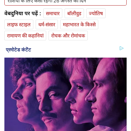
राशियों के लिए कैसा रहेगा 26 अगस्त का दिन
वेबदुनिया पर पढ़ें :
समाचार
बॉलीवुड
ज्योतिष
लाइफ स्‍टाइल
धर्म-संसार
महाभारत के किस्से
रामायण की कहानियां
रोचक और रोमांचक